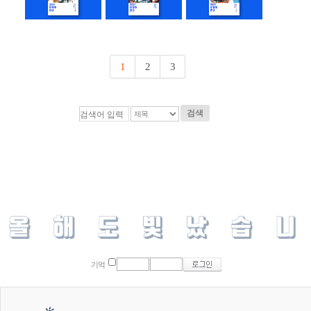
1
2
3
검색
기억