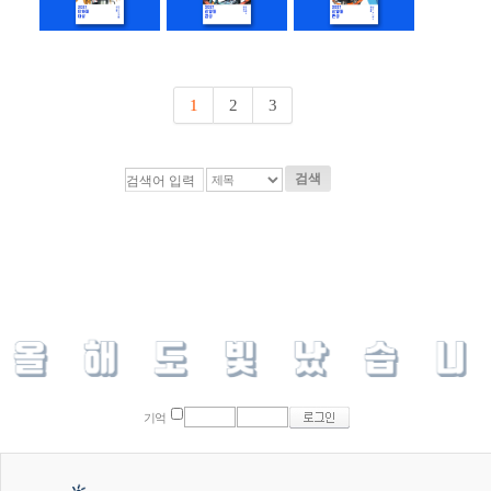
1
2
3
검색
기억