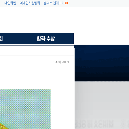
|
|
|
메인화면
미대입시설명회
캠퍼스 전체보기
ㆍ조회: 20171