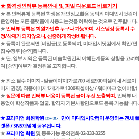
★ 합격생인터뷰 등록안내 및 파일 다운로드 바로가기
★ 본 인터뷰에 등록된 학생은 개인정보활용 동의와 미대입시닷컴이
운영하는 모든 플랫폼에 사용되는것을 허락하는 것으로 간주합니다.
★
인터뷰 등록은 회원가입후 누구나 가능하며, 시스템상 등록시 수
정/삭제가 되지않으니, 신중하게 작성바랍니다.
★ 등록이 완료되면 [비밀글]로 등록되며, 미대입시닷컴에서 확인/편
집 수정후 [승인]됩니다.
★ 단, 일부 지역은 등록된 미술학원간의 이해관계등의 상황을 고려
여 [승인]여부가 결정됨을 고지합니다.
★ 최소 필수 이미지 - 얼굴이미지(가로700 세로900픽셀이내 세로이
미지 권장), 작품이미지1개(가로 1300픽셀이상 / 워터마크 없어야함)
★
질문에 따른 인터뷰 내용이 등록된 글이 우선 노출되며,
인터뷰 내
용없이 학생작품과 얼굴, 합격자 기본사항만으로도 등록 가능합니다.
★ 프리미엄 회원학원
만이 미대입시닷컴이 운영하는 전체 
[회원 보기]
랫폼 / SNS채널에 공유됩니다.
★
프리미엄 학원
및 등록가능 문의전화 02-333-3255