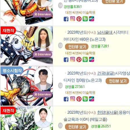
14
경쟁률 8.36:1
대전 씨앤씨
미술학원
🎤 Interview
재현작
2023학년도
남서울대
시각미디
(수시)
ㆍ
어디자인 배0은 (노은고3)
13
경쟁률 7.28:1
대전 씨앤씨
미술학원
🎤 Interview
평소시험작
2023학년도
건국대(글)
시각영상
(수시)
ㆍ
디자인 정0람 (노은고3)
12
경쟁률 27.56:1
대전 씨앤씨
미술학원
🎤 Interview
재현작
2023학년도
한양대(서울)
응용미
(수시)
ㆍ
술교육과 이0지 (제일고졸)
11
경쟁률 26.05:1