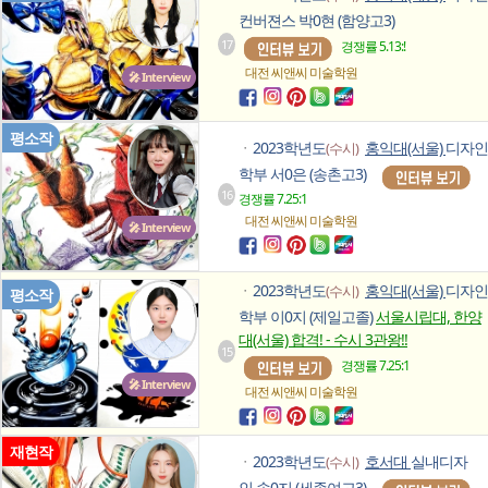
컨버젼스 박0현 (함양고3)
17
경쟁률 5.13:!
대전 씨앤씨
미술학원
🎤 Interview
평소작
2023학년도
홍익대(서울)
디자인
(수시)
ㆍ
학부 서0은 (송촌고3)
16
경쟁률 7.25:1
대전 씨앤씨
미술학원
🎤 Interview
2023학년도
홍익대(서울)
디자인
(수시)
ㆍ
평소작
학부 이0지 (제일고졸)
서울시립대, 한양
대(서울) 합격! - 수시 3관왕!!
15
경쟁률 7.25:1
🎤 Interview
대전 씨앤씨
미술학원
재현작
2023학년도
호서대
실내디자
(수시)
ㆍ
인 송0지 (세종여고3)