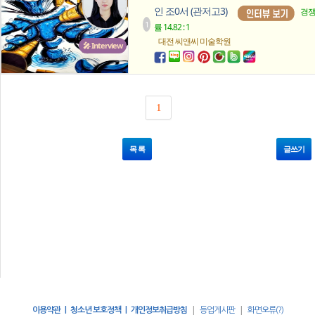
인 조0서 (관저고3)
경
1
률 14.82 : 1
대전 씨앤씨
미술학원
🎤 Interview
1
목 록
글쓰기
|
|
이용약관 | 청소년 보호정책 | 개인정보취급방침
등업게시판
화면오류(?)