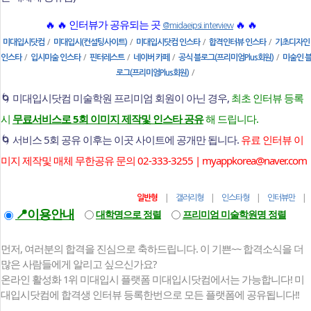
🔥 🔥 인터뷰가 공유되는 곳
🔥 🔥
@midaeipsi.interview
/
/
/
/
미대입시닷컴
미대입시(컨설팅사이트)
미대입시닷컴 인스타
합격인터뷰 인스타
기초디자인
/
/
/
/
/
인스타
입시미술 인스타
핀터레스트
네이버 카페
공식 블로그(프리미엄Plus회원)
미술인 
/
로그(프리미엄Plus회원)
🌀 미대입시닷컴 미술학원 프리미엄 회원이 아닌 경우,
최초 인터뷰 등록
시
무료서비스로 5회 이미지 제작및 인스타 공유
해 드립니다.
🌀 서비스 5회 공유 이후는 이곳 사이트에 공개만 됩니다.
유료 인터뷰 이
미지 제작및 매체 무한공유 문의 02-333-3255 | myappkorea@naver.com
|
|
|
일반형
갤러리형
인스타형
인터뷰만
📍이용안내
대학명으로 정렬
프리미엄 미술학원명 정렬
먼저, 여러분의 합격을 진심으로 축하드립니다. 이 기쁜~~ 합격소식을 더
많은 사람들에게 알리고 싶으신가요?
온라인 활성화 1위 미대입시 플랫폼 미대입시닷컴에서는 가능합니다! 미
대입시닷컴에 합격생 인터뷰 등록한번으로 모든 플랫폼에 공유됩니다!!