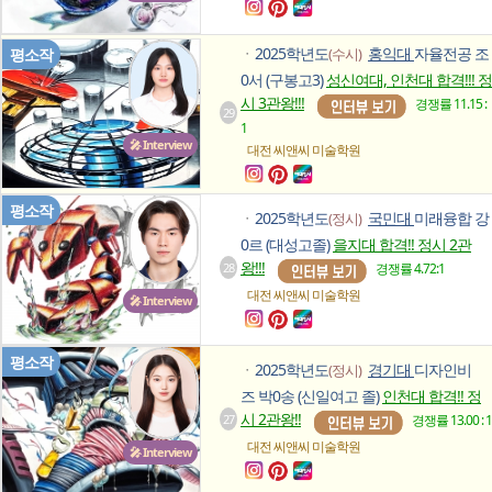
2025학년도
홍익대
자율전공 조
평소작
(수시)
ㆍ
0서 (구봉고3)
성신여대, 인천대 합격!!! 정
시 3관왕!!!
경쟁률 11.15 :
29
1
🎤 Interview
대전 씨앤씨
미술학원
평소작
2025학년도
국민대
미래융합 강
(정시)
ㆍ
0르 (대성고졸)
을지대 합격!! 정시 2관
왕!!!
28
경쟁률 4.72:1
대전 씨앤씨
미술학원
🎤 Interview
평소작
2025학년도
경기대
디자인비
(정시)
ㆍ
즈 박0송 (신일여고 졸)
인천대 합격!! 정
시 2관왕!!
27
경쟁률 13.00 : 1
대전 씨앤씨
미술학원
🎤 Interview