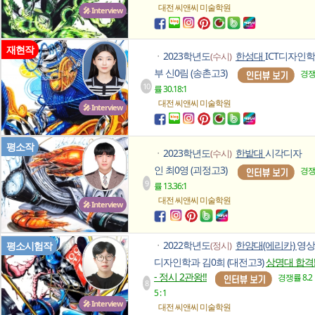
대전 씨앤씨
미술학원
🎤 Interview
재현작
2023학년도
한성대
ICT디자인학
(수시)
ㆍ
부 신0림 (송촌고3)
경
10
률 30.18:1
대전 씨앤씨
미술학원
🎤 Interview
평소작
2023학년도
한밭대
시각디자
(수시)
ㆍ
인 최0영 (괴정고3)
경
9
률 13.36:1
대전 씨앤씨
미술학원
🎤 Interview
2022학년도
한양대(에리카)
영상
평소시험작
(정시)
ㆍ
디자인학과 김0희 (대전고3)
상명대 합격
- 정시 2관왕!!
경쟁률 8.2
8
5 : 1
🎤 Interview
대전 씨앤씨
미술학원