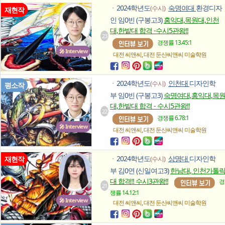
2024학년도
숙명여대
환경디자
(수시)
ㆍ
재현작
인 임0빈 (구봉고3)
홍익대,목원대,인천
대,한밭대 합격 -수시5관왕!!
23
경쟁률 13.45:1
🎤 Interview
,
대전 씨앤씨
대전 둔산씨앤씨
미술학원
2024학년도
인천대
디자인학
(수시)
ㆍ
평소작
부 임0빈 (구봉고3)
숙명여대,홍익대,목
대,한밭대 합격 - 수시5관왕!!
22
경쟁률 6.78:1
🎤 Interview
,
대전 씨앤씨
대전 둔산씨앤씨
미술학원
2024학년도
상명대
디자인학
재현작
(수시)
ㆍ
부 김0연 (신일여고3)
한남대, 인천가톨
대 합격!! 수시3관왕!!
경
21
쟁률 14.12:1
🎤 Interview
,
대전 씨앤씨
대전 둔산씨앤씨
미술학원