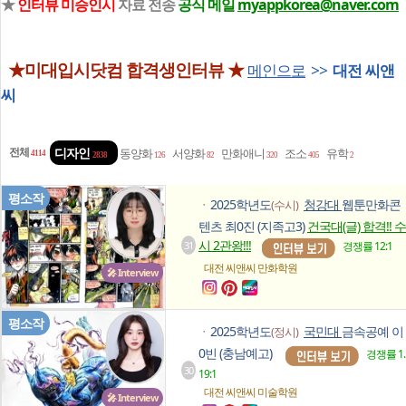
★
인터뷰 미승인시
자료 전송
공식 메일
myappkorea@naver.com
★미대입시닷컴 합격생인터뷰 ★
메인으로
>>
대전 씨앤
씨
전체
디자인
동양화
서양화
만화애니
조소
유학
4114
2838
126
82
320
405
2
평소작
2025학년도
청강대
웹툰만화콘
(수시)
ㆍ
텐츠 최0진 (지족고3)
건국대(글) 합격!! 수
시 2관왕!!!
31
경쟁률 12:1
대전 씨앤씨
만화학원
🎤 Interview
평소작
2025학년도
국민대
금속공예 이
(정시)
ㆍ
0빈 (충남예고)
경쟁률 1.
30
19:1
대전 씨앤씨
미술학원
🎤 Interview