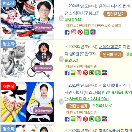
평소작
2024학년도
홍익대
디자인컨버
(수시)
ㆍ
전스 임0빈 (구봉고3)
20
경쟁률 5.4:1
,
대전 씨앤씨
대전 둔산씨앤씨
미술학원
🎤 Interview
평소작
2023학년도
서울대학교
디자인
(수시)
ㆍ
과 양0원 (도안고3)
경
19
률 29.86:1
대전 씨앤씨
미술학원
🎤 Interview
2023학년도
서울시립대
시각디
(수시)
ㆍ
재현작
자인 이0지 (제일고졸)
한양대(서울), 홍익
대(서울) 합격! -수시 3관왕!!
18
경쟁률 11.47:1
🎤 Interview
대전 씨앤씨
미술학원
평소작
2023학년도
홍익대(세종)
디자인
(수시)
ㆍ