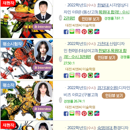
재현작
2022학년도
한밭대
시각영상디
(수시)
ㆍ
자인 이0은 (동산고3)
목원대 합격! - 수시
2관왕!!
4
경쟁률 7.61 : 1
대전 씨앤씨
미술학원
🎤 Interview
2022학년도
가천대
산업디자
평소시험작
(수시)
ㆍ
인 한0영 (대성여고3)
한밭대,목원대 합
격! - 수시 3관왕!!
경쟁률
3
27.50 : 1
🎤 Interview
대전 씨앤씨
미술학원
평소작
2022학년도
경기대(수원)
디자인
(수시)
ㆍ
비즈 이0교 (구봉고3)
2
경쟁률 26.74 : 1
대전 씨앤씨
미술학원
🎤 Interview
재현작
2022학년도
숙명여대
환경디자
(수시)
ㆍ