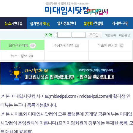
기억
ㆍ회원등록
ㆍ비번분실
합격생인터뷰
수상자인터뷰
미술인 전시회
4114
325
127
뉴스ㆍ정보
224
📌 본 미대입시닷컴 사이트(midaeipsi.com / midae-ipsi.com)에 합격생 인
터뷰는 누구나 등록가능합니다.
📌 본 사이트와 미대입시닷컴의 모든 플랫폼에 공개및 공유여부는 미대입
시닷컴의 운영원칙에 따릅니다.(프리미엄회원의 경우에는 무제한 등록, 
든 매체에 공유됨)