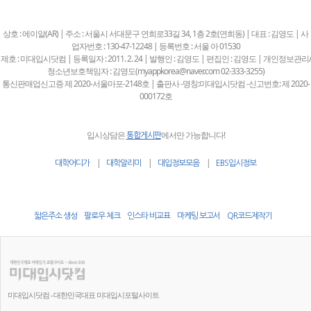
상호 : 에이알(AR) | 주소 : 서울시 서대문구 연희로33길 34, 1층 2호(연희동) | 대표 : 김영도 | 사
업자번호 : 130-47-12248 | 등록번호 : 서울 아 01530
제호 : 미대입시닷컴 | 등록일자 : 2011. 2. 24 | 발행인 : 김영도 | 편집인 : 김영도 | 개인정보관리/
청소년보호책임자 : 김영도(myappkorea@naver.com 02-333-3255)
통신판매업신고증 제 2020-서울마포-2148호 | 출판사 -명칭:미대입시닷컴 -신고번호: 제 2020-
000172호
입시상담은
에서만 가능합니다!
통합게시판
|
|
|
대학어디가
대학알리미
대입정보모음
EBS입시정보
짧은주소 생성
팔로우 체크
인스타 비교표
마케팅 보고서
QR코드제작기
미대입시닷컴 - 대한민국대표 미대입시포털사이트