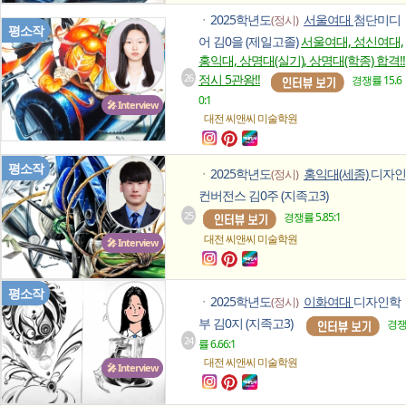
2025학년도
서울여대
첨단미디
(정시)
ㆍ
평소작
어 김0을 (제일고졸)
서울여대, 성신여대,
홍익대, 상명대(실기), 상명대(학종) 합격!!
26
정시 5관왕!!
경쟁률 15.6
0:1
🎤 Interview
대전 씨앤씨
미술학원
평소작
2025학년도
홍익대(세종)
디자인
(정시)
ㆍ
컨버전스 김0주 (지족고3)
25
경쟁률 5.85:1
대전 씨앤씨
미술학원
🎤 Interview
평소작
2025학년도
이화여대
디자인학
(정시)
ㆍ
부 김0지 (지족고3)
경
24
률 6.66:1
대전 씨앤씨
미술학원
🎤 Interview