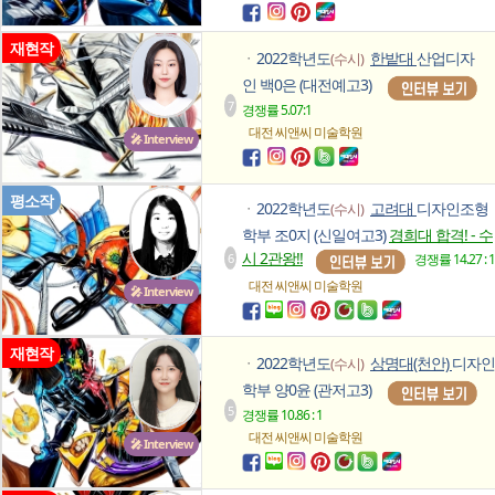
재현작
2022학년도
한밭대
산업디자
(수시)
ㆍ
인 백0은 (대전예고3)
7
경쟁률 5.07:1
대전 씨앤씨
미술학원
🎤 Interview
평소작
2022학년도
고려대
디자인조형
(수시)
ㆍ
학부 조0지 (신일여고3)
경희대 합격! - 수
시 2관왕!!
6
경쟁률 14.27 : 1
대전 씨앤씨
미술학원
🎤 Interview
재현작
2022학년도
상명대(천안)
디자인
(수시)
ㆍ
학부 양0윤 (관저고3)
5
경쟁률 10.86 : 1
대전 씨앤씨
미술학원
🎤 Interview