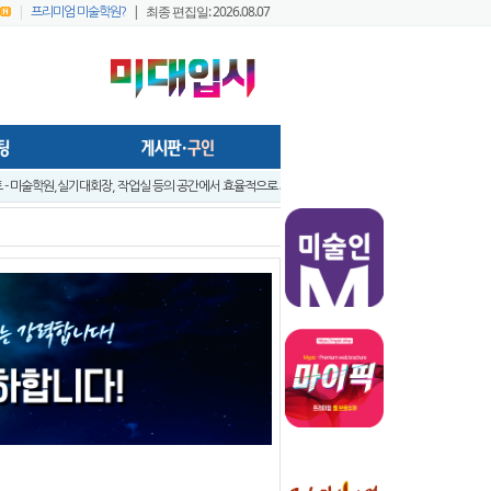
|
| 최종 편집일: 2026.08.07
프리미엄 미술학원?
- 미술학원,실기대회장, 작업실 등의 공간에서 효율적으로 사용가능하게..
앞 입시미술 실기대전 A+ 우수작 발표 - 홍대지구 입시미술학원연합회
앞 입시미술 실기대전 입시반 예비반 주제발표 - 홍대지구 입시미술학원연합..
입시미술 실기대전 - 전국 연합시험 교수평가 현장 짧은 영상 보기 - 순차적..
입시미술실기대전 [입시반, 예비반 주제 발표] -전국연합시험 미술교육협의회..
트
지구 연합시험1
프리미엄 회원 가이드1 - 포스팅 원고
022 미대정시배치표 백분위 미대수능 등급컷 다운로드 안내
 창아 예비반 전시회