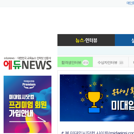
메인
합격생인터뷰
수상자인터뷰
4114
325
📌 본 미대입시닷컴 사이트(midaeipsi.c