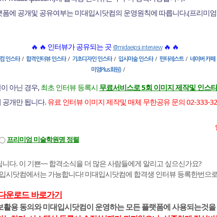
플랫폼에 공개및 공유여부는 미대입시닷컴의 운영원칙에 따릅니다.(프리미엄
🔥 🔥 인터뷰가 공유되는 곳
🔥 🔥
@midaeipsi.interview
/
/
/
/
/
컴 인스타
합격인터뷰 인스타
기초디자인 인스타
입시미술 인스타
핀터레스트
네이버 카페
/
미엄Plus회원)
이 아닌 경우,
최초 인터뷰 등록시
무료서비스로 5회 이미지 제작및 인스타
에 공개만 됩니다.
유료 인터뷰 이미지 제작및 매체 무한공유 문의 02-333-3255 |
프리미엄 미술학원명 정렬
니다. 이 기쁜~~ 합격소식을 더 많은 사람들에게 알리고 싶으신가요?
대입시닷컴에서는 가능합니다! 미대입시닷컴에 합격생 인터뷰 등록한번으로 
 다운로드 바로가기
정보활용 동의와 미대입시닷컴이 운영하는 모든 플랫폼에 사용되는것을