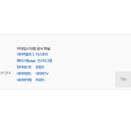
미대입시닷컴 공식 채널
네이버블로그
티스토리
페이스북page
인스타그램
핀터레스트
유튜브
정보 안내
네이버밴드
네이버TV
네이버카페
트위터