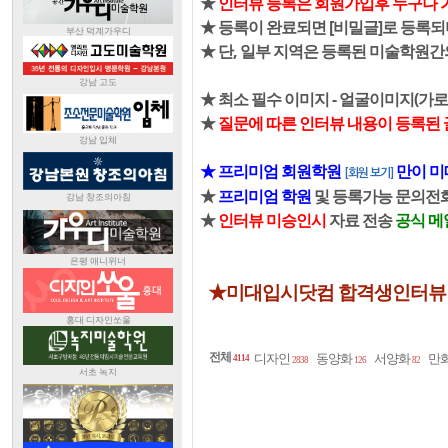
★
인터뷰 등록은 회원가입후 누구나 
★ 등록이 완료되면 [비밀글]로 등록되
★ 단, 일부 지역은 등록된 미술학원
★ 최소 필수 이미지 - 얼굴이미지(가로
★
질문에 따른 인터뷰 내용이 등록된 
★ 프리미엄 회원학원
만이 미
[회원 보기]
★
프리미엄 학원
및 등록가능 문의전화 0
★
인터뷰 미승인시
자료 전송
공식 메
★미대입시닷컴 합격생인터뷰
전체
디자인
동양화
서양화
만
4114
2838
126
82