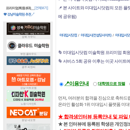
📌 본 사이트와 미대입시닷컴의 모든 
프리미엄회원 (63)
___
[전체보기]
💙 강남미술학원 추천↗
에 공유됨)
/
/
미대입시닷컴
미대입시(컨설팅사이트)
미대입시닷
🌀 미대입시닷컴 미술학원 프리미엄 회원
🌀 서비스 5회 공유 이후는 이곳 사이트
📍이용안내
대학명으로 정렬
먼저, 여러분의 합격을 진심으로 축하드립
온라인 활성화 1위 미대입시 플랫폼 미
★ 합격생인터뷰 등록안내 및 파일
★ 본 인터뷰에 등록된 학생은 개인