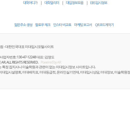
|
|
|
대학어디가
대학알리미
대입정보모음
EBS입시정보
짧은주소 생성
팔로우 체크
인스타 비교표
마케팅 보고서
QR코드제작기
컴 - 대한민국대표 미대입시포털사이트
사업자번호: 130-47-12248 대표 : 김영도
ⓒ AR. ALL RIGHTS RESERVED.
Powered by AR
는 특정 잡지사나 미술학원과 관련이 없는 미대입시정보 사이트입니다.
 미대입시설명회, 미대배치표, 미대등급컷, 온라인실기연재, 미대입시상담, 미대정보, 미술학원