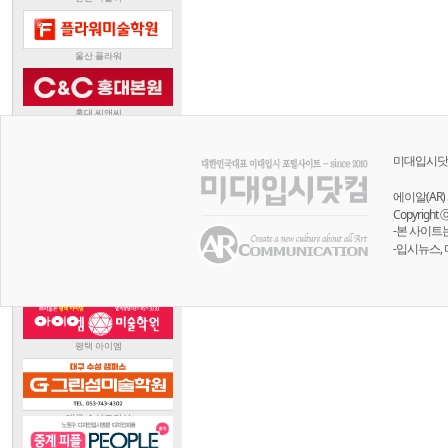
미대입시닷
에이알(AR) 
Copyright 
-본 사이트
-입시뉴스,