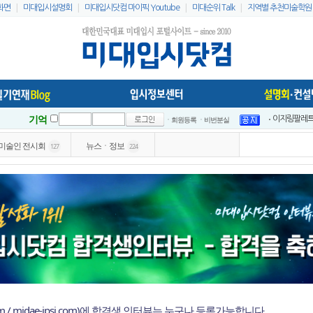
|
|
|
|
화면
미대입시설명회
미대입시닷컴 마이픽 Youtube
미대순위 Talk
지역별 추천미술학원
기억
ㆍ회원등록
ㆍ비번분실
이지링팔레트 
2021 홍대
미술인 전시회
뉴스ㆍ정보
127
224
2021 홍대
2021 전국
2021 전국
인스타 리스
2023 홍대
미대입시닷컴 
미대배치표 2
2021 홍대
om / midae-ipsi.com)에 합격생 인터뷰는 누구나 등록가능합니다.