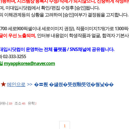
가능하며, 시스템상 등록시 수정/삭제가 되지않으니, 신중하게 작성바
며, 미대입시닷컴에서 확인/편집 수정후 [승인]됩니다.
간의 이해관계등의 상황을 고려하여 [승인]여부가 결정됨을 고지합니다.
700 세로900픽셀이내 세로이미지 권장), 작품이미지1개(가로 1300
글이 우선 노출되며,
인터뷰 내용없이 학생작품과 얼굴, 합격자 기본
대입시닷컴이 운영하는 전체 플랫폼 / SNS채널에 공유됩니다.
2-333-3255
일
myappkorea@naver.com
 ★
메인으로
>>
�〓룄 �섏씠�뚯씠釉뚯엯�쒕낯��
화애니
조소
유학
320
405
2
1