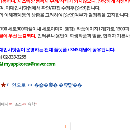
가능하며, 시스템상 등록시 수정/삭제가 되지않으니, 신중하게 작성바
며, 미대입시닷컴에서 확인/편집 수정후 [승인]됩니다.
간의 이해관계등의 상황을 고려하여 [승인]여부가 결정됨을 고지합니다.
700 세로900픽셀이내 세로이미지 권장), 작품이미지1개(가로 1300
글이 우선 노출되며,
인터뷰 내용없이 학생작품과 얼굴, 합격자 기본
대입시닷컴이 운영하는 전체 플랫폼 / SNS채널에 공유됩니다.
2-333-3255
일
myappkorea@naver.com
 ★
메인으로
>>
�숇�臾� �좊땲��
화애니
조소
유학
320
405
2
1