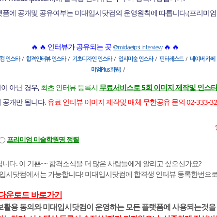
플랫폼에 공개및 공유여부는 미대입시닷컴의 운영원칙에 따릅니다.(프리미엄
🔥 🔥 인터뷰가 공유되는 곳
🔥 🔥
@midaeipsi.interview
/
/
/
/
/
컴 인스타
합격인터뷰 인스타
기초디자인 인스타
입시미술 인스타
핀터레스트
네이버 카페
/
미엄Plus회원)
이 아닌 경우,
최초 인터뷰 등록시
무료서비스로 5회 이미지 제작및 인스타
에 공개만 됩니다.
유료 인터뷰 이미지 제작및 매체 무한공유 문의 02-333-3255 |
프리미엄 미술학원명 정렬
니다. 이 기쁜~~ 합격소식을 더 많은 사람들에게 알리고 싶으신가요?
대입시닷컴에서는 가능합니다! 미대입시닷컴에 합격생 인터뷰 등록한번으로 
 다운로드 바로가기
정보활용 동의와 미대입시닷컴이 운영하는 모든 플랫폼에 사용되는것을