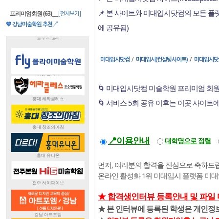
📌 본 사이트와 미대입시닷컴의 모든 
프리미엄회원 (63)
___
[전체보기]
💙 강남미술학원 추천↗
에 공유됨)
/
/
미대입시닷컴
미대입시(컨설팅사이트)
미대입시닷
🌀 미대입시닷컴 미술학원 프리미엄 회원
🌀 서비스 5회 공유 이후는 이곳 사이트
📍이용안내
대학명으로 정렬
먼저, 여러분의 합격을 진심으로 축하드립
온라인 활성화 1위 미대입시 플랫폼 미
★ 합격생인터뷰 등록안내 및 파일
★ 본 인터뷰에 등록된 학생은 개인