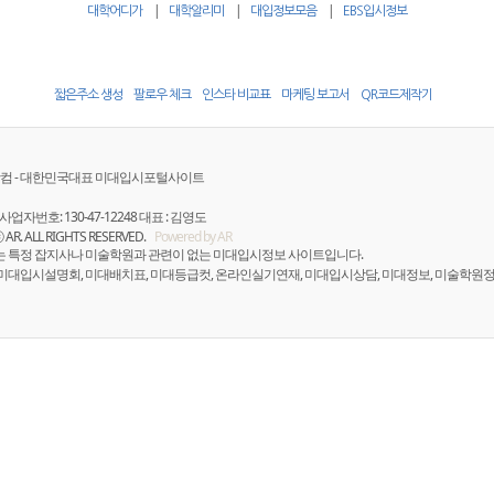
|
|
|
대학어디가
대학알리미
대입정보모음
EBS입시정보
짧은주소 생성
팔로우 체크
인스타 비교표
마케팅 보고서
QR코드제작기
컴 - 대한민국대표 미대입시포털사이트
사업자번호: 130-47-12248 대표 : 김영도
ⓒ AR. ALL RIGHTS RESERVED.
Powered by AR
는 특정 잡지사나 미술학원과 관련이 없는 미대입시정보 사이트입니다.
 미대입시설명회, 미대배치표, 미대등급컷, 온라인실기연재, 미대입시상담, 미대정보, 미술학원