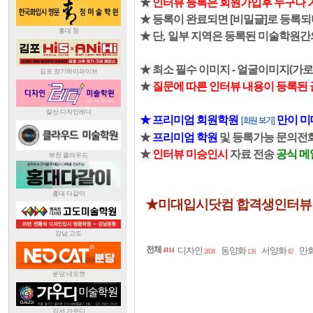
★
인터뷰 등록은 회원가입후 누구나 
★ 등록이 완료되면 [비밀글]로 등록되
★ 단, 일부 지역은 등록된 미술학원
★ 최소 필수 이미지 - 얼굴이미지(가로
★
질문에 따른 인터뷰 내용이 등록된 
★ 프리미엄 회원학원
만이 미
[회원 보기]
★
프리미엄 학원
및 등록가능 문의전화 0
★
인터뷰 미승인시
자료 전송
공식 메
★미대입시닷컴 합격생인터뷰
전체
디자인
동양화
서양화
만
4114
2838
126
82