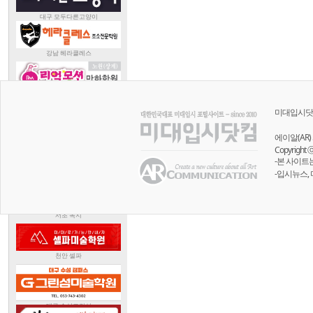
미대입시닷
에이알(AR) 
Copyright 
-본 사이트
-입시뉴스,