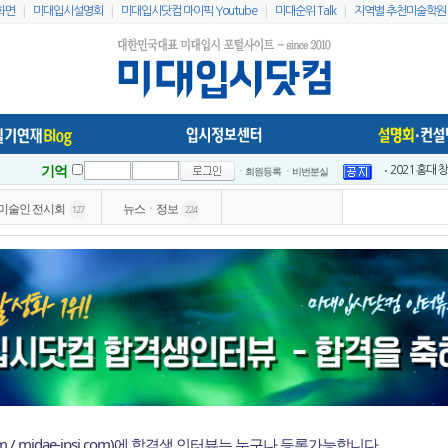
|
|
|
|
화면
미대입시설명회
미대입시닷컴 마이픽 Youtube
미대순위 Talk
지역별 추천미술학원
기억
ㆍ회원등록
ㆍ비번분실
이지링팔레트 
2021 홍대
미술인 전시회
뉴스ㆍ정보
127
224
2021 홍대
2021 전국입
2021 전국입
인스타 리스트
2023 홍대지
미대입시닷컴 
미대배치표 2
2021 홍대 
om / midae-ipsi.com)에 합격생 인터뷰는 누구나 등록가능합니다.