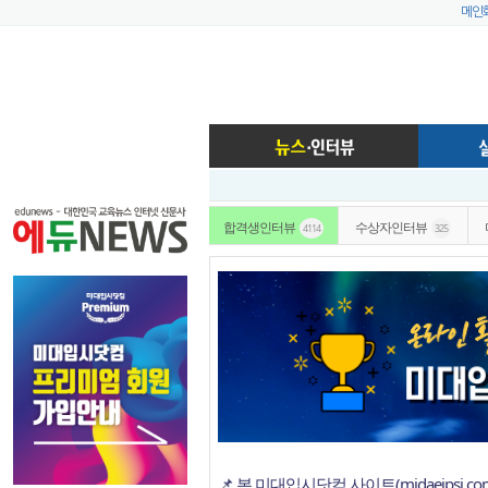
메인
합격생인터뷰
수상자인터뷰
4114
325
📌 본 미대입시닷컴 사이트(midaeipsi.c