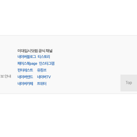
미대입시닷컴 공식 채널
네이버블로그
티스토리
페이스북page
인스타그램
핀터레스트
유튜브
정보 안내
네이버밴드
네이버TV
네이버카페
트위터