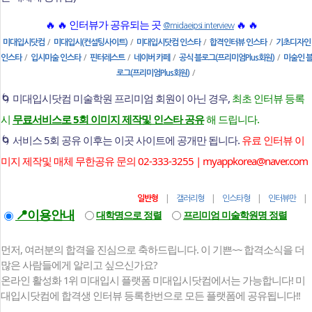
🔥 🔥 인터뷰가 공유되는 곳
🔥 🔥
@midaeipsi.interview
/
/
/
/
미대입시닷컴
미대입시(컨설팅사이트)
미대입시닷컴 인스타
합격인터뷰 인스타
기초디자인
/
/
/
/
/
인스타
입시미술 인스타
핀터레스트
네이버 카페
공식 블로그(프리미엄Plus회원)
미술인 
/
로그(프리미엄Plus회원)
🌀 미대입시닷컴 미술학원 프리미엄 회원이 아닌 경우,
최초 인터뷰 등록
시
무료서비스로 5회 이미지 제작및 인스타 공유
해 드립니다.
🌀 서비스 5회 공유 이후는 이곳 사이트에 공개만 됩니다.
유료 인터뷰 이
미지 제작및 매체 무한공유 문의 02-333-3255 | myappkorea@naver.com
|
|
|
일반형
갤러리형
인스타형
인터뷰만
📍이용안내
대학명으로 정렬
프리미엄 미술학원명 정렬
먼저, 여러분의 합격을 진심으로 축하드립니다. 이 기쁜~~ 합격소식을 더
많은 사람들에게 알리고 싶으신가요?
온라인 활성화 1위 미대입시 플랫폼 미대입시닷컴에서는 가능합니다! 미
대입시닷컴에 합격생 인터뷰 등록한번으로 모든 플랫폼에 공유됩니다!!