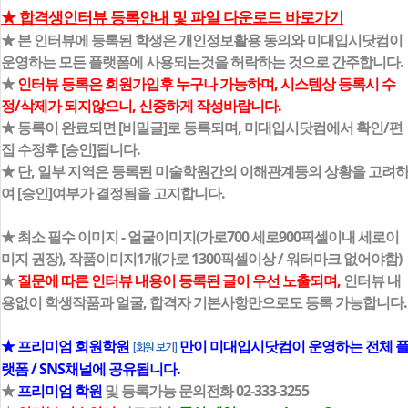
★ 합격생인터뷰 등록안내 및 파일 다운로드 바로가기
★ 본 인터뷰에 등록된 학생은 개인정보활용 동의와 미대입시닷컴이
운영하는 모든 플랫폼에 사용되는것을 허락하는 것으로 간주합니다.
★
인터뷰 등록은 회원가입후 누구나 가능하며, 시스템상 등록시 수
정/삭제가 되지않으니, 신중하게 작성바랍니다.
★ 등록이 완료되면 [비밀글]로 등록되며, 미대입시닷컴에서 확인/편
집 수정후 [승인]됩니다.
★ 단, 일부 지역은 등록된 미술학원간의 이해관계등의 상황을 고려
여 [승인]여부가 결정됨을 고지합니다.
★ 최소 필수 이미지 - 얼굴이미지(가로700 세로900픽셀이내 세로이
미지 권장), 작품이미지1개(가로 1300픽셀이상 / 워터마크 없어야함)
★
질문에 따른 인터뷰 내용이 등록된 글이 우선 노출되며,
인터뷰 내
용없이 학생작품과 얼굴, 합격자 기본사항만으로도 등록 가능합니다.
★ 프리미엄 회원학원
만이 미대입시닷컴이 운영하는 전체 
[회원 보기]
랫폼 / SNS채널에 공유됩니다.
★
프리미엄 학원
및 등록가능 문의전화 02-333-3255