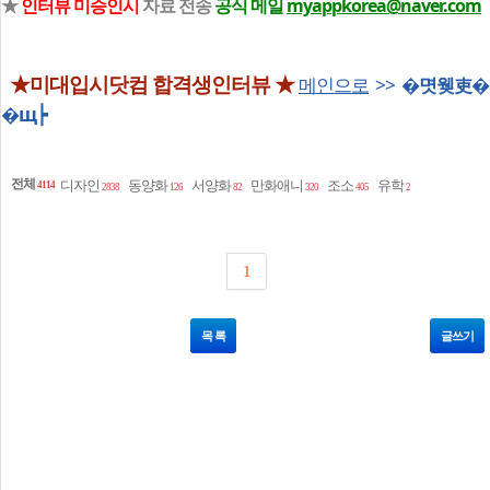
★
인터뷰 미승인시
자료 전송
공식 메일
myappkorea@naver.com
★미대입시닷컴 합격생인터뷰 ★
메인으로
>>
�몃웾吏�
�щ┝
전체
디자인
동양화
서양화
만화애니
조소
유학
4114
2838
126
82
320
405
2
1
목 록
글쓰기