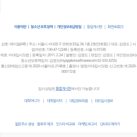
|
|
이용약관 | 청소년 보호정책 | 개인정보취급방침
등업게시판
화면오류(?)
상호 : 에이알(AR) | 주소 : 서울시 서대문구 연희로33길 34, 1층 2호(연희동) | 대표 : 김영도 | 사
업자번호 : 130-47-12248 | 등록번호 : 서울 아 01530
제호 : 미대입시닷컴 | 등록일자 : 2011. 2. 24 | 발행인 : 김영도 | 편집인 : 김영도 | 개인정보관리/
청소년보호책임자 : 김영도(myappkorea@naver.com 02-333-3255)
통신판매업신고증 제 2020-서울마포-2148호 | 출판사 -명칭:미대입시닷컴 -신고번호: 제 2020-
000172호
입시상담은
에서만 가능합니다!
통합게시판
|
|
|
대학어디가
대학알리미
대입정보모음
EBS입시정보
짧은주소 생성
팔로우 체크
인스타 비교표
마케팅 보고서
QR코드제작기