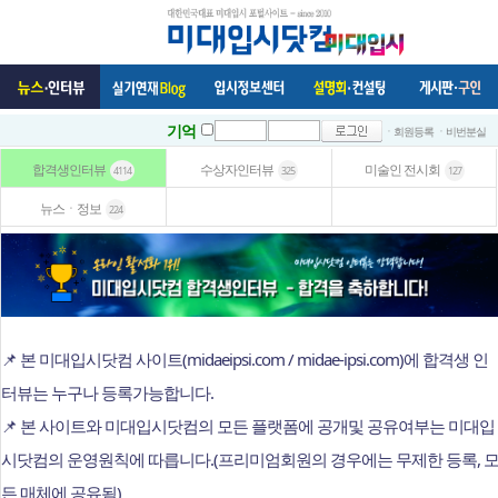
기억
ㆍ회원등록
ㆍ비번분실
합격생인터뷰
수상자인터뷰
미술인 전시회
4114
325
127
뉴스ㆍ정보
224
📌 본 미대입시닷컴 사이트(midaeipsi.com / midae-ipsi.com)에 합격생 인
터뷰는 누구나 등록가능합니다.
📌 본 사이트와 미대입시닷컴의 모든 플랫폼에 공개및 공유여부는 미대입
시닷컴의 운영원칙에 따릅니다.(프리미엄회원의 경우에는 무제한 등록, 
든 매체에 공유됨)