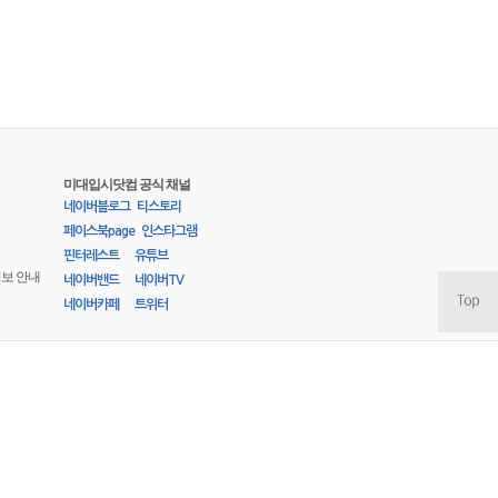
미대입시닷컴 공식 채널
네이버블로그
티스토리
페이스북page
인스타그램
핀터레스트
유튜브
정보 안내
네이버밴드
네이버TV
네이버카페
트위터