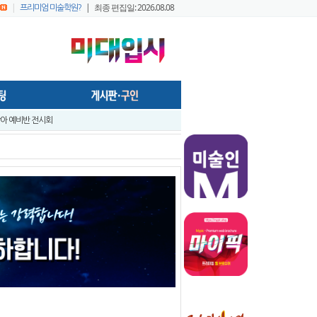
|
| 최종 편집일: 2026.08.08
프리미엄 미술학원?
 창아 예비반 전시회
- 미술학원,실기대회장, 작업실 등의 공간에서 효율적으로 사용가능하게..
앞 입시미술 실기대전 A+ 우수작 발표 - 홍대지구 입시미술학원연합회
앞 입시미술 실기대전 입시반 예비반 주제발표 - 홍대지구 입시미술학원연합..
입시미술 실기대전 - 전국 연합시험 교수평가 현장 짧은 영상 보기 - 순차적..
입시미술실기대전 [입시반, 예비반 주제 발표] -전국연합시험 미술교육협의회..
트
지구 연합시험1
프리미엄 회원 가이드1 - 포스팅 원고
022 미대정시배치표 백분위 미대수능 등급컷 다운로드 안내