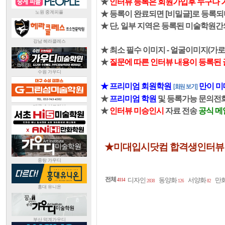
★
인터뷰 등록은 회원가입후 누구나 
★ 등록이 완료되면 [비밀글]로 등록되
★ 단, 일부 지역은 등록된 미술학원
★ 최소 필수 이미지 - 얼굴이미지(가로
★
질문에 따른 인터뷰 내용이 등록된 
★ 프리미엄 회원학원
만이 미
[회원 보기]
★
프리미엄 학원
및 등록가능 문의전화 0
★
인터뷰 미승인시
자료 전송
공식 메
★미대입시닷컴 합격생인터뷰
전체
디자인
동양화
서양화
만
4114
2838
126
82