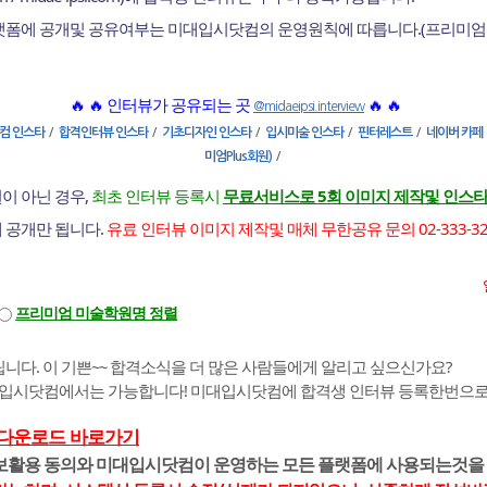
플랫폼에 공개및 공유여부는 미대입시닷컴의 운영원칙에 따릅니다.(프리미엄
🔥 🔥 인터뷰가 공유되는 곳
🔥 🔥
@midaeipsi.interview
/
/
/
/
/
컴 인스타
합격인터뷰 인스타
기초디자인 인스타
입시미술 인스타
핀터레스트
네이버 카페
/
미엄Plus회원)
이 아닌 경우,
최초 인터뷰 등록시
무료서비스로 5회 이미지 제작및 인스타
에 공개만 됩니다.
유료 인터뷰 이미지 제작및 매체 무한공유 문의 02-333-3255 |
프리미엄 미술학원명 정렬
니다. 이 기쁜~~ 합격소식을 더 많은 사람들에게 알리고 싶으신가요?
대입시닷컴에서는 가능합니다! 미대입시닷컴에 합격생 인터뷰 등록한번으로 
 다운로드 바로가기
정보활용 동의와 미대입시닷컴이 운영하는 모든 플랫폼에 사용되는것을