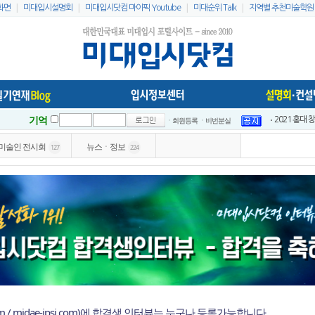
|
|
|
|
화면
미대입시설명회
미대입시닷컴 마이픽 Youtube
미대순위 Talk
지역별 추천미술학원
기억
ㆍ회원등록
ㆍ비번분실
2021 홍대
이지링팔레트 
미술인 전시회
뉴스ㆍ정보
127
224
2021 홍대
2021 홍대
2021 전국
2021 전국
인스타 리스
2023 홍대
미대입시닷컴 
미대배치표 2
om / midae-ipsi.com)에 합격생 인터뷰는 누구나 등록가능합니다.