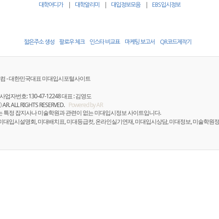
|
|
|
대학어디가
대학알리미
대입정보모음
EBS입시정보
짧은주소 생성
팔로우 체크
인스타 비교표
마케팅 보고서
QR코드제작기
컴 - 대한민국대표 미대입시포털사이트
사업자번호: 130-47-12248 대표 : 김영도
ⓒ AR. ALL RIGHTS RESERVED.
Powered by AR
는 특정 잡지사나 미술학원과 관련이 없는 미대입시정보 사이트입니다.
 미대입시설명회, 미대배치표, 미대등급컷, 온라인실기연재, 미대입시상담, 미대정보, 미술학원