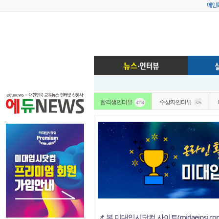
메인
합격생인터뷰
수상자인터뷰
4114
325
📌 본 미대입시닷컴 사이트(midaeipsi.c