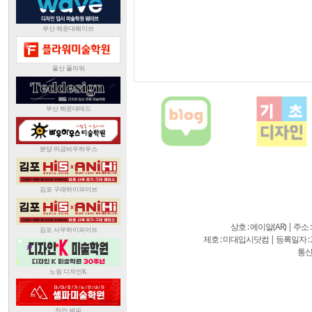
상호 : 에이알(AR) | 주소
제호 : 미대입시닷컴 | 등록일자 : 20
통신