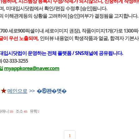
가능하며, 시스템상 등록시 수정/삭제가 되지않으니, 신중하게 작성바
며, 미대입시닷컴에서 확인/편집 수정후 [승인]됩니다.
간의 이해관계등의 상황을 고려하여 [승인]여부가 결정됨을 고지합니다.
700 세로900픽셀이내 세로이미지 권장), 작품이미지1개(가로 1300
글이 우선 노출되며,
인터뷰 내용없이 학생작품과 얼굴, 합격자 기본
대입시닷컴이 운영하는 전체 플랫폼 / SNS채널에 공유됩니다.
2-333-3255
일
myappkorea@naver.com
 ★
메인으로
>>
�⑥꽌�몃�
화애니
조소
유학
320
405
2
1