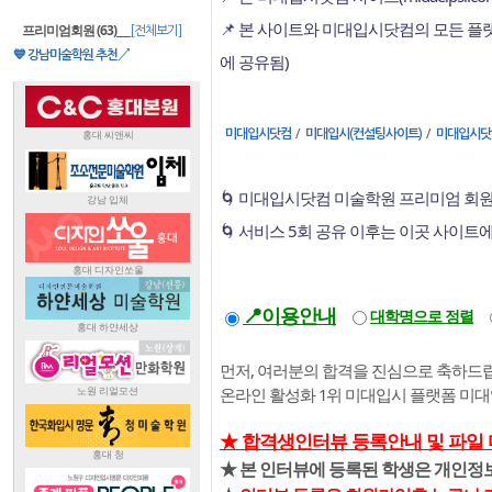
📌 본 사이트와 미대입시닷컴의 모든 
프리미엄회원 (63)
___
[전체보기]
💙 강남미술학원 추천↗
에 공유됨)
/
/
미대입시닷컴
미대입시(컨설팅사이트)
미대입시닷
🌀 미대입시닷컴 미술학원 프리미엄 회원
🌀 서비스 5회 공유 이후는 이곳 사이트
📍이용안내
대학명으로 정렬
먼저, 여러분의 합격을 진심으로 축하드립
온라인 활성화 1위 미대입시 플랫폼 미
★ 합격생인터뷰 등록안내 및 파일
★ 본 인터뷰에 등록된 학생은 개인