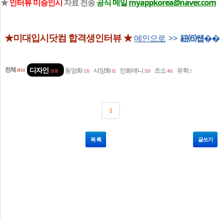
★
인터뷰 미승인시
자료 전송
공식 메일
myappkorea@naver.com
★미대입시닷컴 합격생인터뷰 ★
메인으로
>>
紐⑹썝��
전체
디자인
동양화
서양화
만화애니
조소
유학
4114
2838
126
82
320
405
2
1
목 록
글쓰기