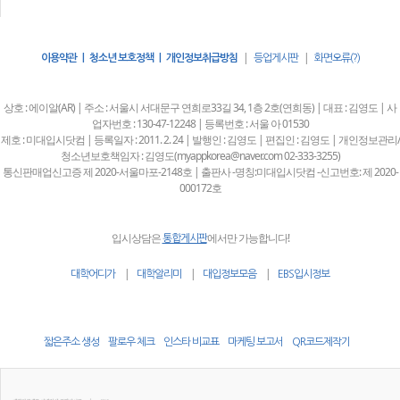
|
|
이용약관 | 청소년 보호정책 | 개인정보취급방침
등업게시판
화면오류(?)
상호 : 에이알(AR) | 주소 : 서울시 서대문구 연희로33길 34, 1층 2호(연희동) | 대표 : 김영도 | 사
업자번호 : 130-47-12248 | 등록번호 : 서울 아 01530
제호 : 미대입시닷컴 | 등록일자 : 2011. 2. 24 | 발행인 : 김영도 | 편집인 : 김영도 | 개인정보관리/
청소년보호책임자 : 김영도(myappkorea@naver.com 02-333-3255)
통신판매업신고증 제 2020-서울마포-2148호 | 출판사 -명칭:미대입시닷컴 -신고번호: 제 2020-
000172호
입시상담은
에서만 가능합니다!
통합게시판
|
|
|
대학어디가
대학알리미
대입정보모음
EBS입시정보
짧은주소 생성
팔로우 체크
인스타 비교표
마케팅 보고서
QR코드제작기