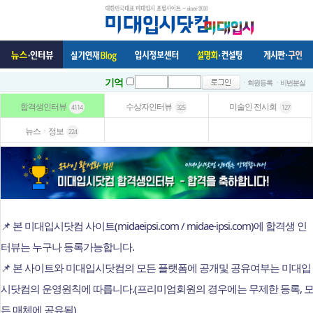
기억
ㆍ회원등록
ㆍ비번분실
합격생인터뷰
수상자인터뷰
미술인 전시회
4114
325
127
뉴스ㆍ정보
224
📌 본 미대입시닷컴 사이트(midaeipsi.com / midae-ipsi.com)에 합격생 인
터뷰는 누구나 등록가능합니다.
📌 본 사이트와 미대입시닷컴의 모든 플랫폼에 공개및 공유여부는 미대입
시닷컴의 운영원칙에 따릅니다.(프리미엄회원의 경우에는 무제한 등록, 
든 매체에 공유됨)