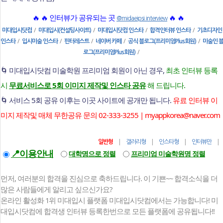
🔥 🔥 인터뷰가 공유되는 곳
🔥 🔥
@midaeipsi.interview
/
/
/
/
미대입시닷컴
미대입시(컨설팅사이트)
미대입시닷컴 인스타
합격인터뷰 인스타
기초디자인
/
/
/
/
/
인스타
입시미술 인스타
핀터레스트
네이버 카페
공식 블로그(프리미엄Plus회원)
미술인 
/
로그(프리미엄Plus회원)
🌀 미대입시닷컴 미술학원 프리미엄 회원이 아닌 경우,
최초 인터뷰 등록
시
무료서비스로 5회 이미지 제작및 인스타 공유
해 드립니다.
🌀 서비스 5회 공유 이후는 이곳 사이트에 공개만 됩니다.
유료 인터뷰 이
미지 제작및 매체 무한공유 문의 02-333-3255 | myappkorea@naver.com
|
|
|
일반형
갤러리형
인스타형
인터뷰만
📍이용안내
대학명으로 정렬
프리미엄 미술학원명 정렬
먼저, 여러분의 합격을 진심으로 축하드립니다. 이 기쁜~~ 합격소식을 더
많은 사람들에게 알리고 싶으신가요?
온라인 활성화 1위 미대입시 플랫폼 미대입시닷컴에서는 가능합니다! 미
대입시닷컴에 합격생 인터뷰 등록한번으로 모든 플랫폼에 공유됩니다!!