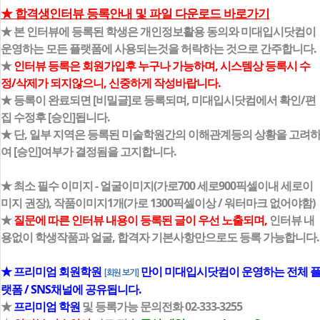
★ 합격생인터뷰 등록안내 및 파일 다운로드 바로가기
★ 본 인터뷰에 등록된 학생은 개인정보활용 동의와 미대입시닷컴이
운영하는 모든 플랫폼에 사용되는것을 허락하는 것으로 간주합니다.
★
인터뷰 등록은 회원가입후 누구나 가능하며, 시스템상 등록시 수
정/삭제가 되지않으니, 신중하게 작성바랍니다.
★ 등록이 완료되면 [비밀글]로 등록되며, 미대입시닷컴에서 확인/편
집 수정후 [승인]됩니다.
★ 단, 일부 지역은 등록된 미술학원간의 이해관계등의 상황을 고려
여 [승인]여부가 결정됨을 고지합니다.
★ 최소 필수 이미지 - 얼굴이미지(가로700 세로900픽셀이내 세로이
미지 권장), 작품이미지1개(가로 1300픽셀이상 / 워터마크 없어야함)
★
질문에 따른 인터뷰 내용이 등록된 글이 우선 노출되며,
인터뷰 내
용없이 학생작품과 얼굴, 합격자 기본사항만으로도 등록 가능합니다.
★ 프리미엄 회원학원
만이 미대입시닷컴이 운영하는 전체 
[회원 보기]
랫폼 / SNS채널에 공유됩니다.
★
프리미엄 학원
및 등록가능 문의전화 02-333-3255