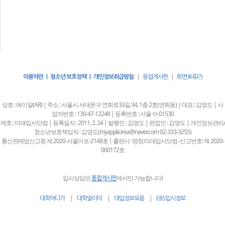
|
|
이용약관 | 청소년 보호정책 | 개인정보취급방침
등업게시판
화면오류(?)
상호 : 에이알(AR) | 주소 : 서울시 서대문구 연희로33길 34, 1층 2호(연희동) | 대표 : 김영도 | 사
업자번호 : 130-47-12248 | 등록번호 : 서울 아 01530
제호 : 미대입시닷컴 | 등록일자 : 2011. 2. 24 | 발행인 : 김영도 | 편집인 : 김영도 | 개인정보관리/
청소년보호책임자 : 김영도(myappkorea@naver.com 02-333-3255)
통신판매업신고증 제 2020-서울마포-2148호 | 출판사 -명칭:미대입시닷컴 -신고번호: 제 2020-
000172호
입시상담은
에서만 가능합니다!
통합게시판
|
|
|
대학어디가
대학알리미
대입정보모음
EBS입시정보