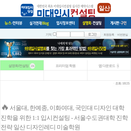
일산
ㆍ회원등록
ㆍ비번분실
기억
설명회/컨설팅
프리미엄 학원
앱 다운로드
206
5
ㆍ조회: 18135
🔥
서울대, 한예종, 이화여대, 국민대 디자인 대학
진학을 위한 1:1 입시컨설팅 - 서울수도권대학 진학
전략 일산 디자인레디 미술학원