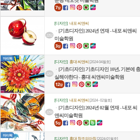
분당 네오캣 미술학원
7
장
[디자인]
내포 씨앤씨
[기초디자인] 2024년 연재 - 내포 씨앤씨
ㆍ
2252
미술학원
3
장
마이픽
[디자인]
홍대 씨앤씨
[2024-04월호]
[기초디자인] 기초디자인 10년, 기본에 
ㆍ
2251
실해야한다 - 홍대 씨앤씨미술학원
12
장
[디자인]
내포 씨앤씨
[2024 - 02월호]
[기초디자인] 2024년 02월 연재 - 내포 씨
ㆍ
2250
앤씨미술학원
5
장
마이픽
[디자인]
홍대 창조의아침
[2024-01월호]