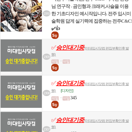
님 연구작 - 곰인형과 크래커,사슬을 이용
2310
한 기초디자인 예시작입니다. 전주 입시미
술학원 답게 실기력에 집중하는 전주C&C
✔️👍
5
장
✅
승인대기중
(미대입시닷컴 편집부확인후 발
행)
2309
ㆍ
5
장
✅
승인대기중
(미대입시닷컴 편집부확인후 발
[디자인]
행)
2308
345
ㆍ
5
장
✅
승인대기중
(미대입시닷컴 편집부확인후 발
행)
2307