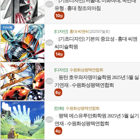
[기초디자인] 서울대, 이화여대, 국민대
ㆍ
2317
유형 - 홍대 창조의아침
10
장
마이픽
[디자인]
홍대 씨앤씨
[202507월호]
[기초디자인] 기본의 중요성 - 홍대 씨앤
ㆍ
2316
씨미술학원
14
장
[디자인]
수원화성평택연합회
동탄 호우와자명미술학원 2025년 5월 실
ㆍ
2315
기연재 - 수원화성평택연합회
8
장
[만화]
수원화성평택연합회
평택 에스유투만화학원 2025년 5월 실기
ㆍ
2314
연재 - 수원화성평택연합회
4
장