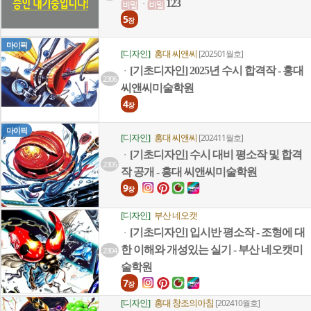
123
ㆍ
5
장
마이픽
[디자인]
홍대 씨앤씨
[202501월호]
[기초디자인] 2025년 수시 합격작 - 홍대
ㆍ
2306
씨앤씨미술학원
4
장
마이픽
[디자인]
홍대 씨앤씨
[202411월호]
[기초디자인] 수시 대비 평소작 및 합격
ㆍ
2305
작 공개 - 홍대 씨앤씨미술학원
9
장
[디자인]
부산 네오캣
[기초디자인] 입시반 평소작 - 조형에 대
ㆍ
한 이해와 개성있는 실기 - 부산 네오캣미
2304
술학원
7
장
[디자인]
홍대 창조의아침
[202410월호]