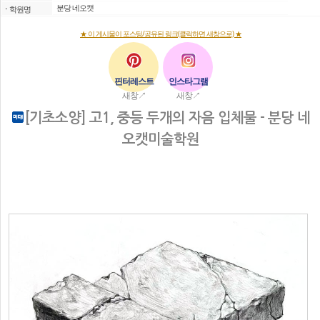
분당 네오캣
ㆍ
학원명
★ 이 게시물이 포스팅/공유된 링크(클릭하면 새창으로) ★
핀터레스트
인스타그램
새창↗
새창↗
[기초소양] 고1, 중등 두개의 자음 입체물 - 분당 네
오캣미술학원