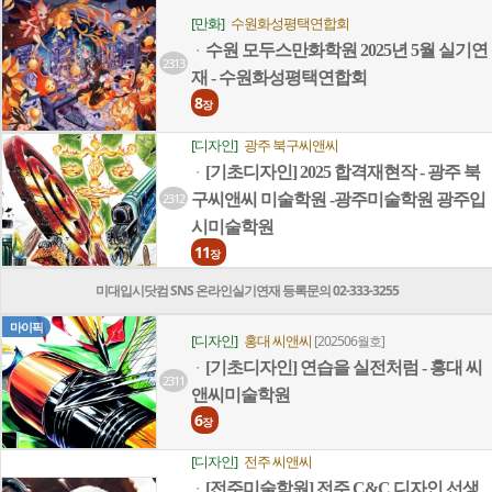
[만화]
수원화성평택연합회
수원 모두스만화학원 2025년 5월 실기연
ㆍ
2313
재 - 수원화성평택연합회
8
장
[디자인]
광주 북구씨앤씨
[기초디자인] 2025 합격재현작 - 광주 북
ㆍ
2312
구씨앤씨 미술학원 -광주미술학원 광주입
시미술학원
11
장
미대입시닷컴 SNS 온라인실기연재 등록문의 02-333-3255
마이픽
[디자인]
홍대 씨앤씨
[202506월호]
[기초디자인] 연습을 실전처럼 - 홍대 씨
ㆍ
2311
앤씨미술학원
6
장
[디자인]
전주 씨앤씨
[전주미술학원] 전주 C&C 디자인 선생
ㆍ