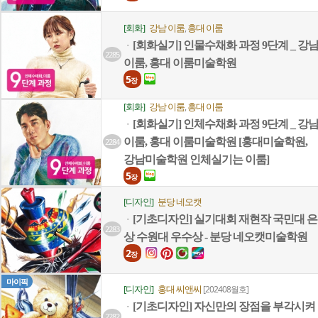
[회화]
강남 이룸
홍대 이룸
,
[회화실기] 인물수채화 과정 9단계 _ 강
ㆍ
2285
이룸, 홍대 이룸미술학원
5
장
[회화]
강남 이룸
홍대 이룸
,
[회화실기] 인체수채화 과정 9단계 _ 강
ㆍ
이룸, 홍대 이룸미술학원 [홍대미술학원,
2284
강남미술학원 인체실기는 이룸]
5
장
[디자인]
분당 네오캣
[기초디자인] 실기대회 재현작 국민대 은
ㆍ
2283
상 수원대 우수상 - 분당 네오캣미술학원
2
장
마이픽
[디자인]
홍대 씨앤씨
[202408월호]
[기초디자인] 자신만의 장점을 부각시켜
ㆍ
2282