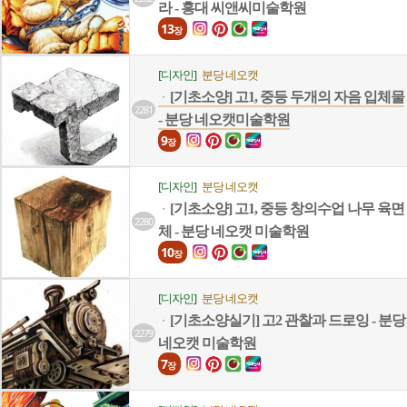
라 - 홍대 씨앤씨미술학원
13
장
[디자인]
분당 네오캣
[기초소양] 고1, 중등 두개의 자음 입체물
ㆍ
2281
- 분당 네오캣미술학원
9
장
[디자인]
분당 네오캣
[기초소양] 고1, 중등 창의수업 나무 육면
ㆍ
2280
체 - 분당 네오캣 미술학원
10
장
[디자인]
분당 네오캣
[기초소양실기] 고2 관찰과 드로잉 - 분당
ㆍ
2279
네오캣 미술학원
7
장