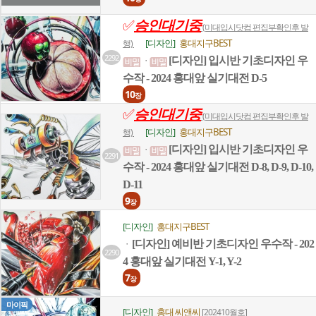
✅
승인대기중
(미대입시닷컴 편집부확인후 발
[디자인]
홍대지구BEST
행)
2292
[디자인] 입시반 기초디자인 우
ㆍ
수작 - 2024 홍대앞 실기대전 D-5
10
장
✅
승인대기중
(미대입시닷컴 편집부확인후 발
[디자인]
홍대지구BEST
행)
[디자인] 입시반 기초디자인 우
ㆍ
2291
수작 - 2024 홍대앞 실기대전 D-8, D-9, D-10,
D-11
9
장
[디자인]
홍대지구BEST
[디자인] 예비반 기초디자인 우수작 - 202
ㆍ
2290
4 홍대앞 실기대전 Y-1, Y-2
7
장
마이픽
[디자인]
홍대 씨앤씨
[202410월호]