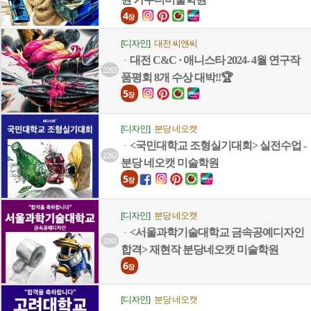
4
장
[디자인]
대전 씨앤씨
대전 C&C · 애니스타 2024- 4월 연구작
ㆍ
2263
품평회 8개 수상 대박!!🏆
5
장
[디자인]
분당 네오캣
<국민대학교 조형실기대회> 실전수업 -
ㆍ
2262
분당 네오캣 미술학원
5
장
[디자인]
분당 네오캣
<서울과학기술대학교 금속공예디자인
ㆍ
2261
합격> 재현작 분당네오캣 미술학원
6
장
[디자인]
분당 네오캣