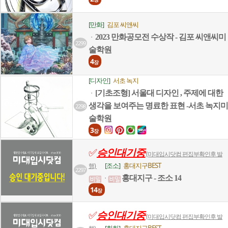
[만화]
김포 씨앤씨
2023 만화공모전 수상작 - 김포 씨앤씨미
ㆍ
2299
술학원
4
장
[디자인]
서초 녹지
[기초조형] 서울대 디자인 , 주제에 대한
ㆍ
생각을 보여주는 명료한 표현 -서초 녹지미
2298
술학원
3
장
✅
승인대기중
(미대입시닷컴 편집부확인후 발
[조소]
홍대지구BEST
행)
2297
홍대지구 - 조소 14
ㆍ
14
장
✅
승인대기중
(미대입시닷컴 편집부확인후 발