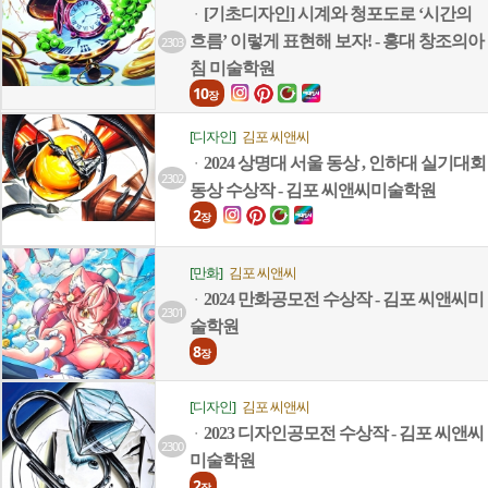
[기초디자인] 시계와 청포도로 ‘시간의
ㆍ
흐름’ 이렇게 표현해 보자! - 홍대 창조의아
2303
침 미술학원
10
장
[디자인]
김포 씨앤씨
2024 상명대 서울 동상 , 인하대 실기대회
ㆍ
2302
동상 수상작 - 김포 씨앤씨미술학원
2
장
[만화]
김포 씨앤씨
2024 만화공모전 수상작 - 김포 씨앤씨미
ㆍ
2301
술학원
8
장
[디자인]
김포 씨앤씨
2023 디자인공모전 수상작 - 김포 씨앤씨
ㆍ
2300
미술학원
2
장