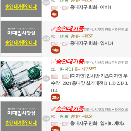
[회화]
홍대지구BEST
행)
2296
홍대지구 회화 - 예비4
ㆍ
4
장
✅
승인대기중
(미대입시닷컴 편집부확인후 발
[회화]
홍대지구BEST
행)
2295
홍대지구 회화 - 입시14
ㆍ
14
장
✅
승인대기중
(미대입시닷컴 편집부확인후 발
[디자인]
홍대지구BEST
행)
[디자인] 입시반 기초디자인 우
ㆍ
2294
수작 - 2024 홍대앞 실기대전 D-1, D-2, D-3,
D-4
20
장
✅
승인대기중
(미대입시닷컴 편집부확인후 발
[만화]
홍대지구BEST
행)
2293
홍대지구 만화 - 입시8 , 예비2
ㆍ
10
장