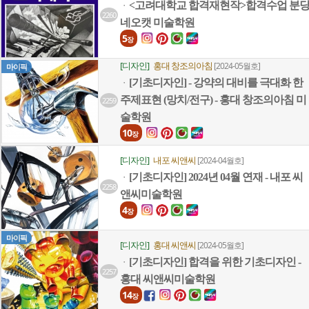
<고려대학교 합격재현작>합격수업 분
ㆍ
2260
네오캣 미술학원
5
장
[디자인]
홍대 창조의아침
[2024-05월호]
마이픽
[기초디자인] - 강약의 대비를 극대화 한
ㆍ
주제표현 (망치/전구) - 홍대 창조의아침 미
2259
술학원
10
장
[디자인]
내포 씨앤씨
[2024-04월호]
[기초디자인] 2024년 04월 연재 - 내포 씨
ㆍ
2258
앤씨미술학원
4
장
마이픽
[디자인]
홍대 씨앤씨
[2024-05월호]
[기초디자인] 합격을 위한 기초디자인 -
ㆍ
2257
홍대 씨앤씨미술학원
14
장