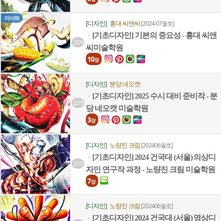
마이픽
[디자인]
홍대 씨앤씨
[2024-07월호]
[기초디자인] 기본의 중요성 - 홍대 씨앤
ㆍ
2274
씨미술학원
10
장
[디자인]
분당 네오캣
[기초디자인] 2025 수시 대비 준비작 - 분
ㆍ
2273
당 네오캣 미술학원
3
장
[디자인]
노량진 크림
[202406월호]
[기초디자인] 2024 건국대 (서울) 의상디
ㆍ
2272
자인 연구작 과정 - 노량진 크림 미술학원
7
장
[디자인]
노량진 크림
[202406월호]
[기초디자인] 2024 건국대 (서울) 영상디
ㆍ