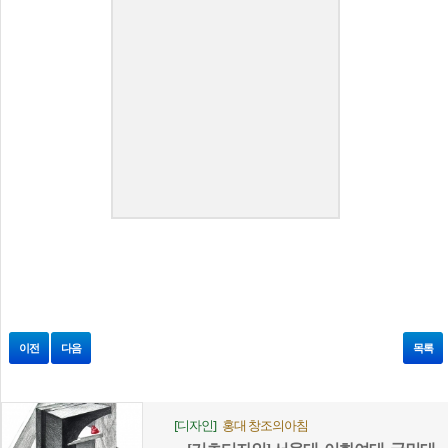
이전
다음
목록
[디자인]
홍대 창조의아침