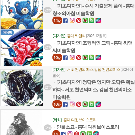
[기초디자인] - 수시 기출문제 풀이 - 홍대
ㆍ
2249
창조의아침 미술학원
14
장
마이픽
[디자인]
홍대 씨앤씨
[2023-12월호]
[기초디자인] 조형적인 그림 - 홍대 씨앤
ㆍ
2248
씨미술학원
10
장
[디자인]
서초 천년의미소
강남 천년의미소
,
[2024-01
월호]
[기초디자인] 정답은 없지만 오답은 확실
ㆍ
2247
하다 - 서초 천년의미소, 강남 천년의미소
미술학원
10
장
[회화]
홍대 다윈브이스토리
인물소묘 - 홍대 다윈브이스토리
ㆍ
2246
1
장