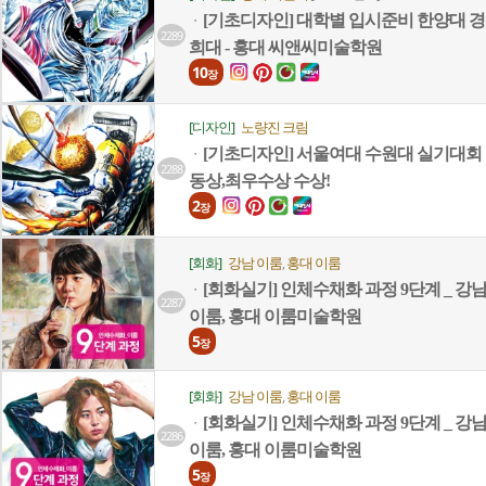
[기초디자인] 대학별 입시준비 한양대 경
ㆍ
2289
희대 - 홍대 씨앤씨미술학원
10
장
[디자인]
노량진 크림
[기초디자인] 서울여대 수원대 실기대회
ㆍ
2288
동상,최우수상 수상!
2
장
[회화]
강남 이룸
홍대 이룸
,
[회화실기] 인체수채화 과정 9단계 _ 강
ㆍ
2287
이룸, 홍대 이룸미술학원
5
장
[회화]
강남 이룸
홍대 이룸
,
[회화실기] 인체수채화 과정 9단계 _ 강
ㆍ
2286
이룸, 홍대 이룸미술학원
5
장