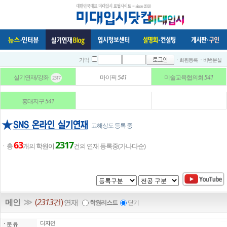
ㆍ회원등록
ㆍ비번분실
기억
실기연재/강좌
마이픽
541
미술교육협의회
541
2317
홍대지구
541
고해상도 등록 중
63
2317
ㆍ총
개의 학원이
건의 연재 등록중(가나다순)
≫
메인
(
2313
건)
연재
학원리스트
닫기
디자인
ㆍ
분 류