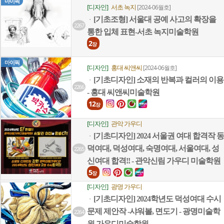
마이픽
[디자인]
서초 녹지
[2024-06월호]
[기초조형] 서울대 공예 사고의 확장을
ㆍ
2267
통한 입체 표현-서초 녹지미술학원
2
장
마이픽
[디자인]
홍대 씨앤씨
[2024-06월호]
[기초디자인] 소재의 반복과 컬러의 이용
ㆍ
2266
- 홍대 씨앤씨미술학원
12
장
[디자인]
관악 가우디
[기초디자인] 2024 서울권 여대 합격작 동
ㆍ
덕여대, 덕성여대, 숙명여대, 서울여대, 성
2265
신여대 합격!! - 관악신림 가우디 미술학원
5
장
[디자인]
광명 가우디
[기초디자인] 2024학년도 덕성여대 수시
ㆍ
문제 제안작 -샤워볼, 면도기 - 광명미술학
2264
원 가우디미술학원