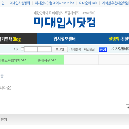
|
|
|
|
화면
미대입시설명회
미대입시닷컴 마이픽 Youtube
미대순위 Talk
지역별 추천미술학원
ㆍ회원등록
ㆍ비번분실
2021 홍대
기억
2021 홍대
미술교육협의회
541
홍대지구
541
2021 전국입
2021 전국입
인스타 리스트
 중
2023 홍대지
가나다순)
미대입시닷컴 
미대배치표 2
2021 홍대 
이지링팔레트 
닫기