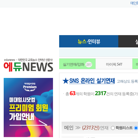
메인
실기연재/강좌
마이픽
541
2317
고해상도 등록
63
2317
ㆍ총
개의 학원이
건의 연재 등록중(
≫
메인
(
2313
건)
연재
학원리스트