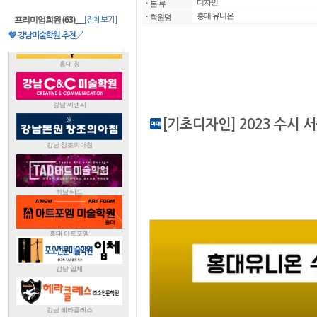
디자인
ㆍ
분 류
홍대 유니온
ㆍ
학원명
프리미엄회원 (63)
___
[전체보기]
💙 강남미술학원 추천↗
[기초디자인] 2023 수시 