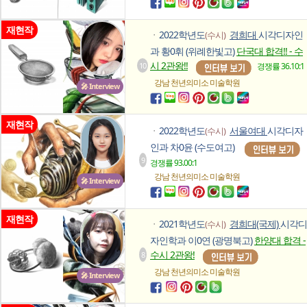
재현작
2022학년도
경희대
시각디자인
(수시)
ㆍ
과 황0휘 (위례한빛고)
단국대 합격!! - 수
시 2관왕!!
10
경쟁률 36.10:1
강남 천년의미소
미술학원
🎤 Interview
재현작
2022학년도
서울여대
시각디자
(수시)
ㆍ
인과 차0윤 (수도여고)
9
경쟁률 93.00:1
강남 천년의미소
미술학원
🎤 Interview
재현작
2021학년도
경희대(국제)
시각디
(수시)
ㆍ
자인학과 이0연 (광명북고)
한양대 합격 -
수시 2관왕!
8
강남 천년의미소
미술학원
🎤 Interview