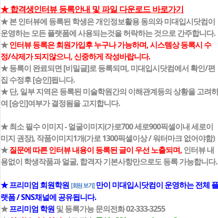
★ 합격생인터뷰 등록안내 및 파일 다운로드 바로가기
★ 본 인터뷰에 등록된 학생은 개인정보활용 동의와 미대입시닷컴이
운영하는 모든 플랫폼에 사용되는것을 허락하는 것으로 간주합니다.
★
인터뷰 등록은 회원가입후 누구나 가능하며, 시스템상 등록시 수
정/삭제가 되지않으니, 신중하게 작성바랍니다.
★ 등록이 완료되면 [비밀글]로 등록되며, 미대입시닷컴에서 확인/편
집 수정후 [승인]됩니다.
★ 단, 일부 지역은 등록된 미술학원간의 이해관계등의 상황을 고려
여 [승인]여부가 결정됨을 고지합니다.
★ 최소 필수 이미지 - 얼굴이미지(가로700 세로900픽셀이내 세로이
미지 권장), 작품이미지1개(가로 1300픽셀이상 / 워터마크 없어야함)
★
질문에 따른 인터뷰 내용이 등록된 글이 우선 노출되며,
인터뷰 내
용없이 학생작품과 얼굴, 합격자 기본사항만으로도 등록 가능합니다.
★ 프리미엄 회원학원
만이 미대입시닷컴이 운영하는 전체 
[회원 보기]
랫폼 / SNS채널에 공유됩니다.
★
프리미엄 학원
및 등록가능 문의전화 02-333-3255