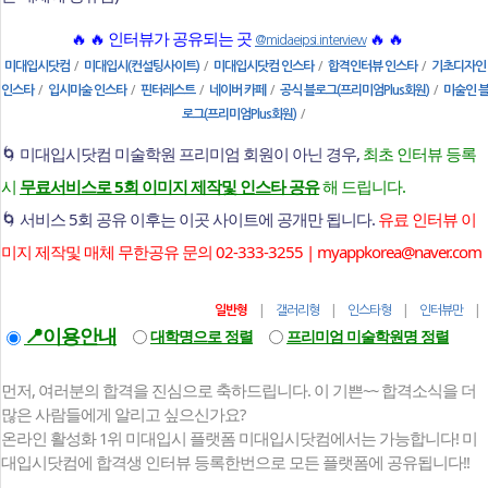
🔥 🔥 인터뷰가 공유되는 곳
🔥 🔥
@midaeipsi.interview
/
/
/
/
미대입시닷컴
미대입시(컨설팅사이트)
미대입시닷컴 인스타
합격인터뷰 인스타
기초디자인
/
/
/
/
/
인스타
입시미술 인스타
핀터레스트
네이버 카페
공식 블로그(프리미엄Plus회원)
미술인 
/
로그(프리미엄Plus회원)
🌀 미대입시닷컴 미술학원 프리미엄 회원이 아닌 경우,
최초 인터뷰 등록
시
무료서비스로 5회 이미지 제작및 인스타 공유
해 드립니다.
🌀 서비스 5회 공유 이후는 이곳 사이트에 공개만 됩니다.
유료 인터뷰 이
미지 제작및 매체 무한공유 문의 02-333-3255 | myappkorea@naver.com
|
|
|
일반형
갤러리형
인스타형
인터뷰만
📍이용안내
대학명으로 정렬
프리미엄 미술학원명 정렬
먼저, 여러분의 합격을 진심으로 축하드립니다. 이 기쁜~~ 합격소식을 더
많은 사람들에게 알리고 싶으신가요?
온라인 활성화 1위 미대입시 플랫폼 미대입시닷컴에서는 가능합니다! 미
대입시닷컴에 합격생 인터뷰 등록한번으로 모든 플랫폼에 공유됩니다!!