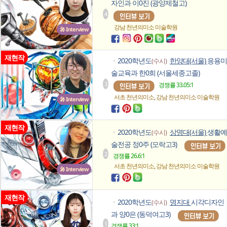
자인과 이0진 (광양제철고)
4
강남 천년의미소
미술학원
🎤 Interview
재현작
2020학년도
한양대(서울)
응용미
(수시)
ㆍ
술교육과 한0희 (서울세종고졸)
3
경쟁률 33.05:1
,
서초 천년의미소
강남 천년의미소
미술학원
🎤 Interview
재현작
2020학년도
상명대(서울)
생활예
(수시)
ㆍ
술전공 정0주 (모락고3)
2
경쟁률 26.6:1
,
서초 천년의미소
강남 천년의미소
미술학원
🎤 Interview
재현작
2020학년도
명지대
시각디자인
(수시)
ㆍ
과 양0은 (동덕여고3)
1
경쟁률 33:1