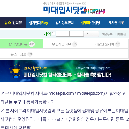
기억
ㆍ회원등록
ㆍ비번분실
합격생인터뷰
수상자인터뷰
미술인 전시회
4114
325
127
뉴스ㆍ정보
224
📌 본 미대입시닷컴 사이트(midaeipsi.com / midae-ipsi.com)에 합격생 인
터뷰는 누구나 등록가능합니다.
📌 본 사이트와 미대입시닷컴의 모든 플랫폼에 공개및 공유여부는 미대입
시닷컴의 운영원칙에 따릅니다.(프리미엄회원의 경우에는 무제한 등록, 
든 매체에 공유됨)