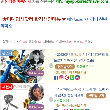
★
인터뷰 미승인시
자료 전송
공식 메일
myappkorea@naver.com
★미대입시닷컴 합격생인터뷰 ★
메인으로
>>
강남 천년
의미소
전체
디자인
동양화
서양화
만화애니
조소
유학
4114
2838
126
82
320
405
2
평소작
2023학년도
인하대
디자인테크
(정시)
ㆍ
놀로지학과 박0민 (강서고졸)
12
경쟁률 11.05:1
강남 천년의미소
미술학원
🎤 Interview
재현작
2022학년도
서울과기대
도예학
(수시)
ㆍ
과 김0영 (성심여고3)
11
경쟁률 14.14:1
강남 천년의미소
미술학원
🎤 Interview