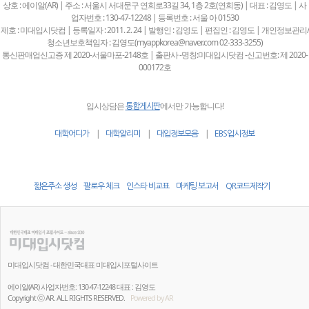
상호 : 에이알(AR) | 주소 : 서울시 서대문구 연희로33길 34, 1층 2호(연희동) | 대표 : 김영도 | 사
업자번호 : 130-47-12248 | 등록번호 : 서울 아 01530
제호 : 미대입시닷컴 | 등록일자 : 2011. 2. 24 | 발행인 : 김영도 | 편집인 : 김영도 | 개인정보관리/
청소년보호책임자 : 김영도(myappkorea@naver.com 02-333-3255)
통신판매업신고증 제 2020-서울마포-2148호 | 출판사 -명칭:미대입시닷컴 -신고번호: 제 2020-
000172호
입시상담은
에서만 가능합니다!
통합게시판
|
|
|
대학어디가
대학알리미
대입정보모음
EBS입시정보
짧은주소 생성
팔로우 체크
인스타 비교표
마케팅 보고서
QR코드제작기
미대입시닷컴 - 대한민국대표 미대입시포털사이트
에이알(AR) 사업자번호: 130-47-12248 대표 : 김영도
Copyright ⓒ AR. ALL RIGHTS RESERVED.
Powered by AR