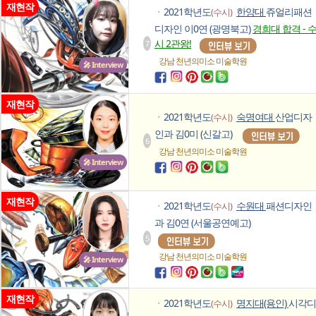
재현작
2021학년도
한양대
쥬얼리패션
(수시)
ㆍ
디자인 이0연 (광명북고)
경희대 합격 - 
시 2관왕!
7
강남 천년의미소
미술학원
🎤 Interview
재현작
2021학년도
숙명여대
산업디자
(수시)
ㆍ
인과 김0미 (신갈고)
6
강남 천년의미소
미술학원
🎤 Interview
재현작
2021학년도
수원대
패션디자인
(수시)
ㆍ
과 김0연 (서울공연예고)
5
강남 천년의미소
미술학원
🎤 Interview
재현작
2021학년도
명지대(용인)
시각디
(수시)
ㆍ