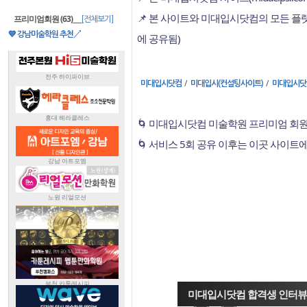
📌 본 사이트와 미대입시닷컴의 모든 
프리미엄회원 (63)
___
[전체보기]
💙 강남미술학원 추천↗
에 공유됨)
/
/
미대입시닷컴
미대입시(컨설팅사이트)
미대입시닷
🌀 미대입시닷컴 미술학원 프리미엄 회원
🌀 서비스 5회 공유 이후는 이곳 사이트
미대입시닷컴 합격생 인터뷰