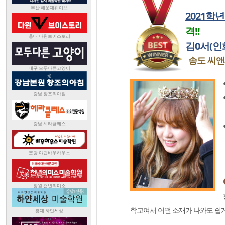
2021학
격!!
김0서(인
송도 씨
학교여서 어떤 소재가 나와도 쉽게