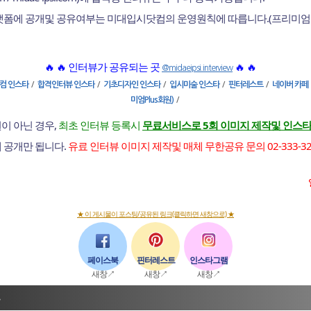
플랫폼에 공개및 공유여부는 미대입시닷컴의 운영원칙에 따릅니다.(프리미엄
🔥 🔥 인터뷰가 공유되는 곳
🔥 🔥
@midaeipsi.interview
/
/
/
/
/
컴 인스타
합격인터뷰 인스타
기초디자인 인스타
입시미술 인스타
핀터레스트
네이버 카페
/
미엄Plus회원)
이 아닌 경우,
최초 인터뷰 등록시
무료서비스로 5회 이미지 제작및 인스타
에 공개만 됩니다.
유료 인터뷰 이미지 제작및 매체 무한공유 문의 02-333-3255 |
★ 이 게시물이 포스팅/공유된 링크(클릭하면 새창으로) ★
페이스북
핀터레스트
인스타그램
새창↗
새창↗
새창↗