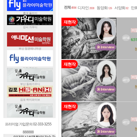
전체
디자인
동양화
서양화
만
4114
2838
126
82
재현작
4114
6.51
🎤 Interview
재현작
4113
🎤 Interview
재현작
4112
프리미엄 가입문의 02-333-3255
🎤 Interview
888888