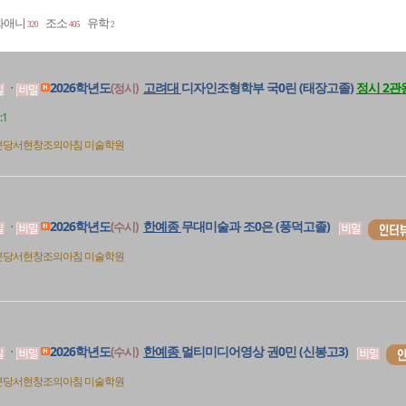
화애니
조소
유학
320
405
2
2026학년도
고려대
디자인조형학부 국0린 (태장고졸)
정시 2관왕
(정시)
ㆍ
:1
분당서현창조의아침
미술학원
2026학년도
한예종
무대미술과 조0은 (풍덕고졸)
(수시)
ㆍ
분당서현창조의아침
미술학원
2026학년도
한예종
멀티미디어영상 권0민 (신봉고3)
(수시)
ㆍ
분당서현창조의아침
미술학원