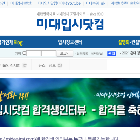
|
|
|
|
화면
미대입시설명회
미대입시닷컴 마이픽 Youtube
미대순위 Talk
지역별 추천미술학원
ㆍ회원등록
ㆍ비번분실
이지링팔레트 
기억
2021 홍대
미술인 전시회
뉴스ㆍ정보
127
224
2021 홍대
2021 전국
2021 전국
인스타 리스
2023 홍대
미대입시닷컴 
미대배치표 2
2021 홍대
om / midae-ipsi.com)에 합격생 인터뷰는 누구나 등록가능합니다.