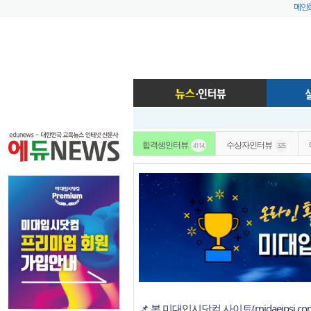
메인
합격생인터뷰
수상자인터뷰
4114
325
📌 본 미대입시닷컴 사이트(midaeipsi.c