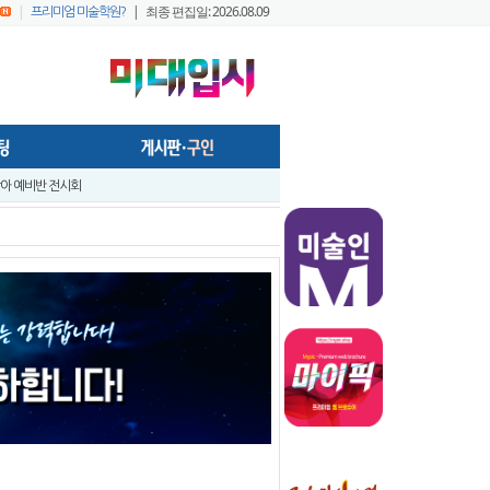
|
| 최종 편집일: 2026.08.09
프리미엄 미술학원?
- 미술학원,실기대회장, 작업실 등의 공간에서 효율적으로 사용가능하게..
앞 입시미술 실기대전 A+ 우수작 발표 - 홍대지구 입시미술학원연합회
앞 입시미술 실기대전 입시반 예비반 주제발표 - 홍대지구 입시미술학원연합..
입시미술 실기대전 - 전국 연합시험 교수평가 현장 짧은 영상 보기 - 순차적..
입시미술실기대전 [입시반, 예비반 주제 발표] -전국연합시험 미술교육협의회..
트
지구 연합시험1
프리미엄 회원 가이드1 - 포스팅 원고
022 미대정시배치표 백분위 미대수능 등급컷 다운로드 안내
 창아 예비반 전시회