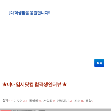
원합니다!!
목록
★미대입시닷컴 합격생인터뷰 ★
전체
디자인
동양화
서양화
만화애니
조소
유학
4114
2838
126
82
320
405
2