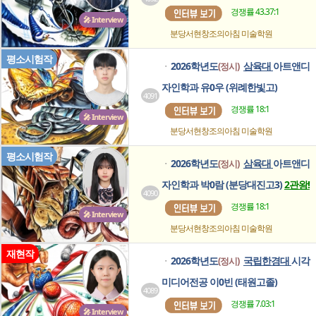
경쟁률 43.37:1
🎤 Interview
분당서현창조의아침
미술학원
평소시험작
2026학년도
삼육대
아트앤디
(정시)
ㆍ
자인학과 유0우 (위례한빛고)
4091
경쟁률 18:1
🎤 Interview
분당서현창조의아침
미술학원
평소시험작
2026학년도
삼육대
아트앤디
(정시)
ㆍ
자인학과 박0람 (분당대진고3)
2관왕!
4090
경쟁률 18:1
🎤 Interview
분당서현창조의아침
미술학원
재현작
2026학년도
국립한경대
시각
(정시)
ㆍ
미디어전공 이0빈 (태원고졸)
4089
경쟁률 7.03:1
🎤 Interview