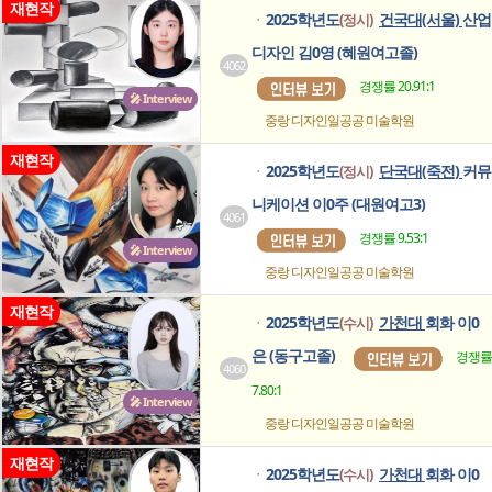
재현작
2025학년도
건국대(서울)
산업
(정시)
ㆍ
디자인 김0영 (혜원여고졸)
4062
경쟁률 20.91:1
🎤 Interview
중랑 디자인일공공
미술학원
재현작
2025학년도
단국대(죽전)
커뮤
(정시)
ㆍ
니케이션 이0주 (대원여고3)
4061
경쟁률 9.53:1
🎤 Interview
중랑 디자인일공공
미술학원
재현작
2025학년도
가천대
회화 이0
(수시)
ㆍ
은 (동구고졸)
경쟁률
4060
7.80:1
🎤 Interview
중랑 디자인일공공
미술학원
재현작
2025학년도
가천대
회화 이0
(수시)
ㆍ