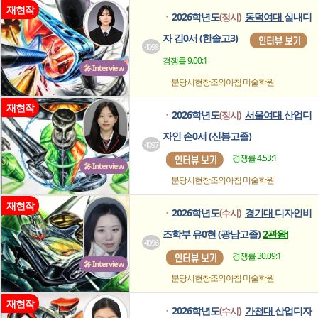
재현작
2026학년도
동덕여대
실내디
(정시)
ㆍ
자 김0서 (한솔고3)
4098
경쟁률 9.00:1
🎤 Interview
분당서현창조의아침
미술학원
재현작
2026학년도
서울여대
산업디
(정시)
ㆍ
자인 손0서 (신봉고졸)
4097
경쟁률 4.53:1
🎤 Interview
분당서현창조의아침
미술학원
재현작
2026학년도
경기대
디자인비
(수시)
ㆍ
즈학부 유0현 (광남고졸)
2관왕!
4096
경쟁률 30.09:1
🎤 Interview
분당서현창조의아침
미술학원
재현작
2026학년도
가천대
산업디자
(수시)
ㆍ