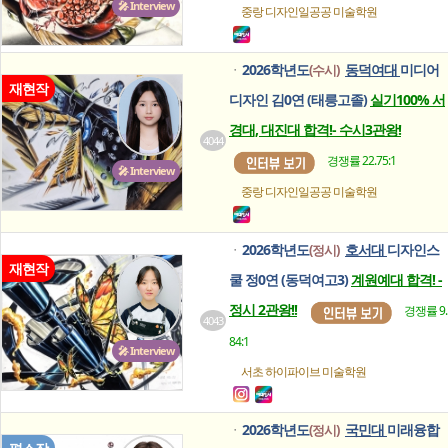
🎤 Interview
중랑 디자인일공공
미술학원
2026학년도
동덕여대
미디어
(수시)
ㆍ
재현작
디자인 김0연 (태릉고졸)
실기100% 서
경대, 대진대 합격!- 수시3관왕!
4044
경쟁률 22.75:1
🎤 Interview
중랑 디자인일공공
미술학원
2026학년도
호서대
디자인스
(정시)
ㆍ
재현작
쿨 정0연 (동덕여고3)
계원예대 합격! -
정시 2관왕!!
경쟁률 9.
4043
84:1
🎤 Interview
서초 하이파이브
미술학원
2026학년도
국민대
미래융합
(정시)
ㆍ