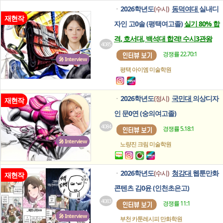
2026학년도
동덕여대
실내디
(수시)
ㆍ
재현작
자인 고0솔 (평택여고졸)
실기 80% 합
격, 호서대, 백석대 합격! 수시3관왕
4085
경쟁률 22.70:1
🎤 Interview
평택 아이엠
미술학원
2026학년도
국민대
의상디자
(정시)
ㆍ
재현작
인 문0연 (숭의여고졸)
4084
경쟁률 5.18:1
🎤 Interview
노량진 크림
미술학원
2026학년도
청강대
웹툰만화
(수시)
ㆍ
재현작
콘텐츠 김0윤 (인천초은고)
4083
경쟁률 11:1
🎤 Interview
부천 카툰레시피
만화학원