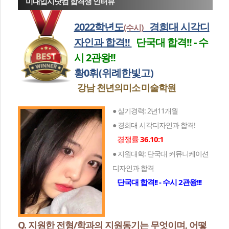
미대입시닷컴 합격생 인터뷰
2022학년도
경희대 시각디
(수시)
자인과 합격!!
단국대 합격!! - 수
시 2관왕!!
황0휘(위례한빛고)
강남 천년의미소
미술학원
● 실기경력: 2년11개월
● 경희대 시각디자인과 합격!
경쟁률
36.10:1
● 지원대학: 단국대 커뮤니케이션
디자인과 합격
단국대 합격!! - 수시 2관왕!!!
Q. 지원한 전형/학과의 지원동기는 무엇이며, 어떻