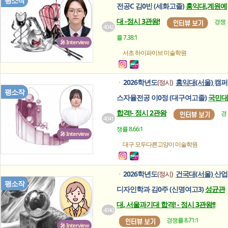
평소작
전공C 김0빈 (세화고졸)
홍익대,계원예
대 -정시 3관왕!
경쟁
4042
률 7.38:1
🎤 Interview
서초 하이파이브
미술학원
2026학년도
홍익대(서울)
캠퍼
(정시)
ㆍ
평소작
스자율전공 이0정 (대구여고졸)
국민대
합격!- 정시 2관왕
경
4041
쟁률 8.66:1
🎤 Interview
대구 모두다른고양이
미술학원
2026학년도
건국대(서울)
산업
(정시)
ㆍ
평소작
디자인학과 김0주 (신명여고3)
성균관
대, 서울과기대 합격! - 정시 3관왕!!
4040
경쟁률 8.71:1
🎤 Interview