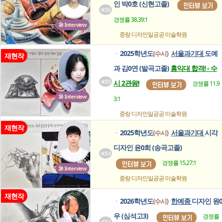
인 박0호 (신현고졸)
4056
경쟁률 38.39:1
🎤 Interview
중랑 디자인일공공
미술학원
2025학년도
서울과기대
도예
(수시)
ㆍ
재현작
과 김0연 (발곡고졸)
홍익대 합격! - 수
4055
시 2관왕!
경쟁률 11.9
🎤 Interview
3:1
중랑 디자인일공공
미술학원
재현작
2025학년도
서울과기대
시각
(수시)
ㆍ
디자인 윤0희 (송곡고졸)
4054
경쟁률 15.27:1
🎤 Interview
중랑 디자인일공공
미술학원
재현작
2026학년도
한예종
디자인 원
(수시)
ㆍ
우 (심석고3)
경쟁률
4053