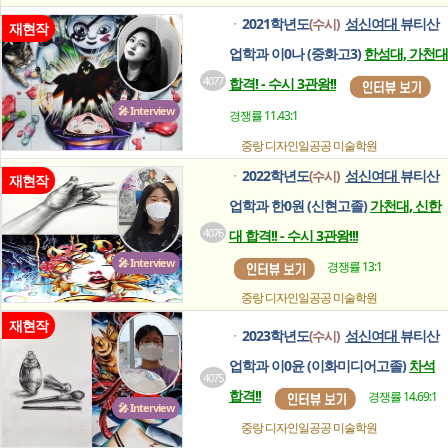
2021학년도
성신여대
뷰티산
(수시)
ㆍ
재현작
업학과 이0나 (중화고3)
한성대, 가천대
4077
합격! - 수시 3관왕!!
🎤 Interview
경쟁률 11.43:1
중랑 디자인일공공
미술학원
2022학년도
성신여대
뷰티산
(수시)
ㆍ
재현작
업학과 한0원 (신현고졸)
가천대, 신한
4076
대 합격!! - 수시 3관왕!!!
🎤 Interview
경쟁률 13:1
중랑 디자인일공공
미술학원
재현작
2023학년도
성신여대
뷰티산
(수시)
ㆍ
업학과 이0윤 (이화미디어고졸)
차석
4075
합격!!
경쟁률 14.69:1
🎤 Interview
중랑 디자인일공공
미술학원