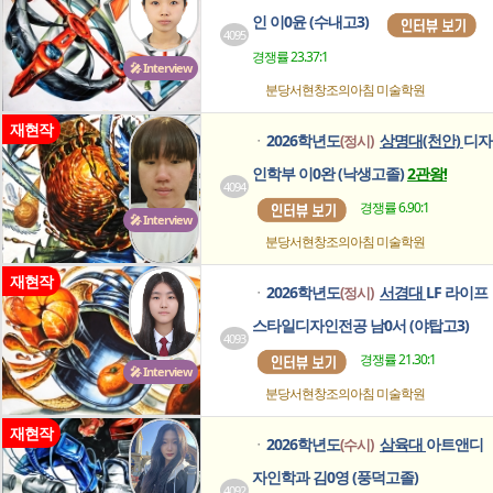
인 이0윤 (수내고3)
4095
경쟁률 23.37:1
🎤 Interview
분당서현창조의아침
미술학원
재현작
2026학년도
상명대(천안)
디자
(정시)
ㆍ
인학부 이0완 (낙생고졸)
2관왕!
4094
경쟁률 6.90:1
🎤 Interview
분당서현창조의아침
미술학원
재현작
2026학년도
서경대
LF 라이프
(정시)
ㆍ
스타일디자인전공 남0서 (야탑고3)
4093
경쟁률 21.30:1
🎤 Interview
분당서현창조의아침
미술학원
재현작
2026학년도
삼육대
아트앤디
(수시)
ㆍ
자인학과 김0영 (풍덕고졸)
4092