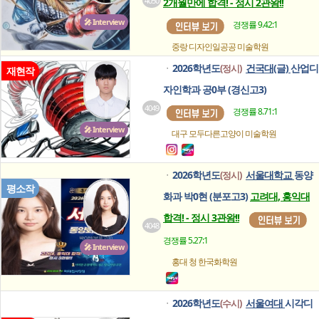
4050
2개월만에 합격! - 정시 2관왕!!
🎤 Interview
경쟁률 9.42:1
중랑 디자인일공공
미술학원
2026학년도
건국대(글)
산업디
(정시)
ㆍ
재현작
자인학과 공0부 (경신고3)
4049
경쟁률 8.71:1
🎤 Interview
대구 모두다른고양이
미술학원
2026학년도
서울대학교
동양
(정시)
ㆍ
평소작
화과 박0현 (분포고3)
고려대, 홍익대
합격! - 정시 3관왕!!
4048
경쟁률 5.27:1
🎤 Interview
홍대 청
한국화학원
2026학년도
서울여대
시각디
(수시)
ㆍ