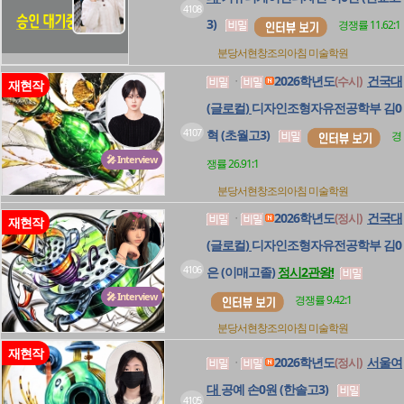
4108
3)
경쟁률 11.62:1
분당서현창조의아침
미술학원
2026학년도
건국대
(수시)
ㆍ
재현작
(글로컬)
디자인조형자유전공학부 김0
4107
혁 (초월고3)
경
🎤 Interview
쟁률 26.91:1
분당서현창조의아침
미술학원
2026학년도
건국대
(정시)
ㆍ
재현작
(글로컬)
디자인조형자유전공학부 김0
4106
은 (이매고졸)
정시2관왕!
🎤 Interview
경쟁률 9.42:1
분당서현창조의아침
미술학원
재현작
2026학년도
서울여
(정시)
ㆍ
대
공예 손0원 (한솔고3)
4105