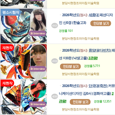
분당서현창조의아침
미술학원
평소시험작
2026학년도
세종대
패션디자
(정시)
ㆍ
인 신0경 (한솔고3)
4101
경쟁률 10:1
🎤 Interview
분당서현창조의아침
미술학원
재현작
2026학년도
중앙대(다빈치)
패
(정시)
ㆍ
션 이0완 (낙생고졸)
2관왕!
4100
경쟁률 5.77:1
🎤 Interview
분당서현창조의아침
미술학원
재현작
2026학년도
단국대(죽전)
커뮤
(정시)
ㆍ
니케이션디자인 김0서 (경화여고졸)
2
4099
관왕!
경쟁률 12.35:1
🎤 Interview
분당서현창조의아침
미술학원