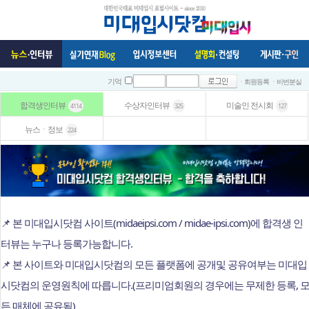
ㆍ회원등록
ㆍ비번분실
기억
합격생인터뷰
수상자인터뷰
미술인 전시회
4114
325
127
뉴스ㆍ정보
224
📌 본 미대입시닷컴 사이트(midaeipsi.com / midae-ipsi.com)에 합격생 인
터뷰는 누구나 등록가능합니다.
📌 본 사이트와 미대입시닷컴의 모든 플랫폼에 공개및 공유여부는 미대입
시닷컴의 운영원칙에 따릅니다.(프리미엄회원의 경우에는 무제한 등록, 
든 매체에 공유됨)