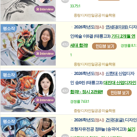
33.75:1
🎤 Interview
중랑 디자인일공공
미술학원
2026학년도
연세대(미래)
디자
(정시)
ㆍ
평소작
인예술 이0결 (태릉고3)
기디 2개월 연
4052
세대 합격!
경쟁률 8.1:
🎤 Interview
1
중랑 디자인일공공
미술학원
2026학년도
신한대
산업디자
(정시)
ㆍ
평소작
인 송0린 (태릉고3)
대진대 산업디자인
4051
합격! - 정시 2관왕!!
🎤 Interview
경쟁률 7.63:1
중랑 디자인일공공
미술학원
2026학년도
건국대(글)
디자인
(정시)
ㆍ
평소작
조형자유전공 정0늘 (송곡여고3)
실기