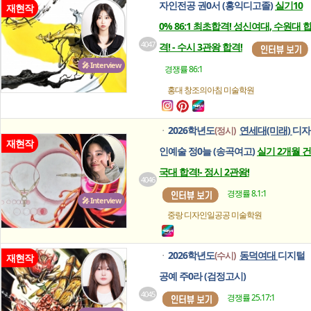
자인전공 권0서 (홍익디고졸)
실기10
재현작
0% 86:1 최초합격! 성신여대, 수원대 
4047
격! - 수시 3관왕 합격!
🎤 Interview
경쟁률 86:1
홍대 창조의아침
미술학원
2026학년도
연세대(미래)
디자
(정시)
ㆍ
재현작
인예술 정0늘 (송곡여고)
실기 2개월 건
국대 합격!- 정시 2관왕!
4046
경쟁률 8.1:1
🎤 Interview
중랑 디자인일공공
미술학원
2026학년도
동덕여대
디지털
(수시)
ㆍ
재현작
공예 주0라 (검정고시)
4045
경쟁률 25.17:1