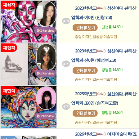
재현작
2023학년도
성신여대
뷰티산
(수시)
ㆍ
업학과 이0빈 (인창고3)
4074
경쟁률 14.69:1
🎤 Interview
중랑 디자인일공공
미술학원
재현작
2023학년도
성신여대
뷰티산
(수시)
ㆍ
업학과 전0현 (혜성여고3)
4073
경쟁률 14.69:1
🎤 Interview
중랑 디자인일공공
미술학원
재현작
2023학년도
성신여대
뷰티산
(수시)
ㆍ
업학과 조0연 (송곡여고졸)
4072
경쟁률 14.69:1
🎤 Interview
중랑 디자인일공공
미술학원
2026학년도
여자미술대학(죠
(수시)
ㆍ