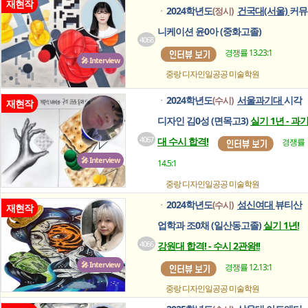
재현작
2024학년도
건국대(서울)
커뮤
(정시)
ㆍ
니케이션 윤0아 (중화고졸)
4068
경쟁률 13.23:1
🎤 Interview
중랑 디자인일공공
미술학원
2024학년도
서울과기대
시각
(수시)
ㆍ
재현작
디자인 김0성 (면목고3)
실기 1년 - 과
4067
대 수시 합격!
경쟁률
🎤 Interview
14.5:1
중랑 디자인일공공
미술학원
2024학년도
성신여대
뷰티산
(수시)
ㆍ
재현작
업학과 조0채 (일산동고졸)
실기 1년!
4066
강원대 합격! - 수시 2관왕!!
🎤 Interview
경쟁률 12.13:1
중랑 디자인일공공
미술학원