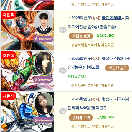
분당서현창조의아침
미술학원
재현작
2026학년도
국립한경대
시각
(정시)
ㆍ
미디어전공 김0성 (한솔고졸)
4088
경쟁률 7.03:1
🎤 Interview
분당서현창조의아침
미술학원
재현작
2026학년도
협성대
산업디자
(정시)
ㆍ
인 김0은 (이매고졸)
4087
경쟁률 7.10:1
🎤 Interview
분당서현창조의아침
미술학원
재현작
2026학년도
협성대
가구디자
(정시)
ㆍ
인학과 박0영 (풍덕고3)
4086
경쟁률 9.86:1
🎤 Interview
분당서현창조의아침
미술학원