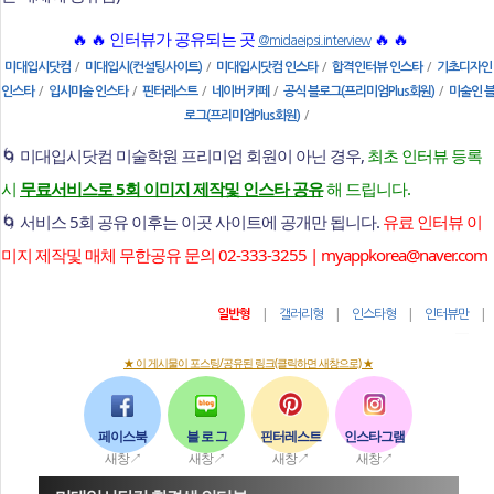
🔥 🔥 인터뷰가 공유되는 곳
🔥 🔥
@midaeipsi.interview
/
/
/
/
미대입시닷컴
미대입시(컨설팅사이트)
미대입시닷컴 인스타
합격인터뷰 인스타
기초디자인
/
/
/
/
/
인스타
입시미술 인스타
핀터레스트
네이버 카페
공식 블로그(프리미엄Plus회원)
미술인 
/
로그(프리미엄Plus회원)
🌀 미대입시닷컴 미술학원 프리미엄 회원이 아닌 경우,
최초 인터뷰 등록
시
무료서비스로 5회 이미지 제작및 인스타 공유
해 드립니다.
🌀 서비스 5회 공유 이후는 이곳 사이트에 공개만 됩니다.
유료 인터뷰 이
미지 제작및 매체 무한공유 문의 02-333-3255 | myappkorea@naver.com
|
|
|
일반형
갤러리형
인스타형
인터뷰만
★ 이 게시물이 포스팅/공유된 링크(클릭하면 새창으로) ★
페이스북
블 로 그
핀터레스트
인스타그램
새창↗
새창↗
새창↗
새창↗