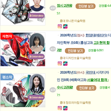
정시 2관왕
경쟁률 4.4
4080
5:1
🎤 Interview
홍대 유니온
미술학원
2026학년도
한양대(에리카)
디
(정시)
ㆍ
재현작
자인학부 조0희 (홍성고3)
고3 현역 합
4079
격!!
경쟁률 6.09:1
🎤 Interview
홍대 디자인쏘울
미술학원
2026학년도
국민대
시각디자
(수시)
ㆍ
평소작
인 진0희 (배화여고3)
서울여대 합격 -
수시 2관왕!
경쟁률 4
4078
7:1
🎤 Interview
홍대 창조의아침
미술학원