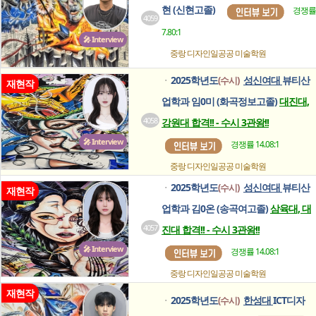
현 (신현고졸)
경쟁률
4059
7.80:1
🎤 Interview
중랑 디자인일공공
미술학원
2025학년도
성신여대
뷰티산
(수시)
ㆍ
재현작
업학과 임0미 (화곡정보고졸)
대진대,
4058
강원대 합격!! - 수시 3관왕!!
🎤 Interview
경쟁률 14.08:1
중랑 디자인일공공
미술학원
2025학년도
성신여대
뷰티산
(수시)
ㆍ
재현작
업학과 김0온 (송곡여고졸)
삼육대, 대
4057
진대 합격!! - 수시 3관왕!!
🎤 Interview
경쟁률 14.08:1
중랑 디자인일공공
미술학원
재현작
2025학년도
한성대
ICT디자
(수시)
ㆍ