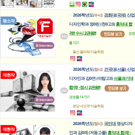
2026학년도
경희대(국제)
산업
(수시)
ㆍ
평소작
디자인학과 정0린 (천0고3)
홍익대 합
격!! 수시 2관왕!!
경쟁
4082
률 12:1
🎤 Interview
울산 플라워
미술학원
2026학년도
건국대(서울)
산업
(정시)
ㆍ
재현작
디자인과 김0연 (야탑고3)
서울과기대
합격! -정시 2관왕!!
4081
경쟁률 14.15:1
🎤 Interview
분당 네오캣
미술학원
2026학년도
국민대
영상디자
(정시)
ㆍ
재현작
인과 김0재 (저동고졸)
홍익대 합격! -