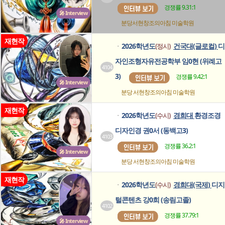
경쟁률 9.31:1
🎤 Interview
분당서현창조의아침
미술학원
재현작
2026학년도
건국대(글로컬)
디
(정시)
ㆍ
자인조형자유전공학부 임0현 (위례고
4104
3)
경쟁률 9.42:1
🎤 Interview
분당 서현창조의아침
미술학원
재현작
2026학년도
경희대
환경조경
(수시)
ㆍ
디자인경 권0서 (동백고3)
4103
경쟁률 36.2:1
🎤 Interview
분당 서현창조의아침
미술학원
재현작
2026학년도
경희대(국제)
디지
(수시)
ㆍ
털콘텐츠 강0희 (송림고졸)
4102
경쟁률 37.79:1
🎤 Interview