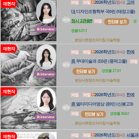
2026학년도
고려
(정시)
ㆍ
재현작
대
디자인조형학부 국0린 (태장고졸)
4114
정시 2관왕!!
경
🎤 Interview
쟁률 6.51:1
분당서현창조의아침
미술학원
재현작
2026학년도
한예
(수시)
ㆍ
종
무대미술과 조0은 (풍덕고졸)
4113
경쟁률 27.3:1
🎤 Interview
분당서현창조의아침
미술학원
재현작
2026학년도
한예
(수시)
ㆍ
종
멀티미디어영상 권0민 (신봉고3)
4112
경쟁률 30.6:1
🎤 Interview
분당서현창조의아침
미술학원
2026학년도
서울과
(정시)
ㆍ
재현작