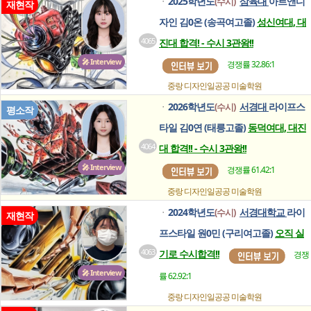
2025학년도
삼육대
아트앤디
(수시)
ㆍ
재현작
자인 김0온 (송곡여고졸)
성신여대, 대
4065
진대 합격! - 수시 3관왕!!
🎤 Interview
경쟁률 32.86:1
중랑 디자인일공공
미술학원
2026학년도
서경대
라이프스
(수시)
ㆍ
평소작
타일 김0연 (태릉고졸)
동덕여대, 대진
4064
대 합격!! - 수시 3관왕!!
🎤 Interview
경쟁률 61.42:1
중랑 디자인일공공
미술학원
2024학년도
서경대학교
라이
(수시)
ㆍ
재현작
프스타일 원0민 (구리여고졸)
오직 실
4063
기로 수시합격!!
경쟁
🎤 Interview
률 62.92:1
중랑 디자인일공공
미술학원