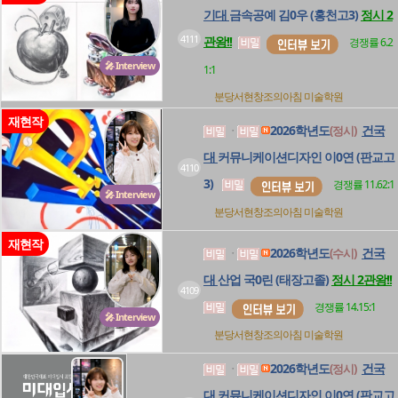
기대
금속공예 김0우 (홍천고3)
정시 2
4111
관왕!!
경쟁률 6.2
🎤 Interview
1:1
분당서현창조의아침
미술학원
재현작
2026학년도
건국
(정시)
ㆍ
대
커뮤니케이션디자인 이0연 (판교고
4110
3)
경쟁률 11.62:1
🎤 Interview
분당서현창조의아침
미술학원
재현작
2026학년도
건국
(수시)
ㆍ
대
산업 국0린 (태장고졸)
정시 2관왕!!
4109
경쟁률 14.15:1
🎤 Interview
분당서현창조의아침
미술학원
2026학년도
건국
(정시)
ㆍ
대
커뮤니케이션디자인 이0연 (판교고