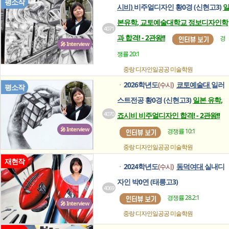
평소작
시비)
비주얼디자인 황0경 (신현고3)
본유학, 교토예술대학교 정보디자인학
4071
과 합격! - 2관왕!!
경
🎤 Interview
쟁률 20:1
중랑 디자인일공공
미술학원
2026학년도
쿄토예술대
일러
(수시)
ㆍ
평소작
스트전공 황0경 (신현고3)
일본 유학,
4070
죠시비 비주얼디자인 합격! - 2관왕!!
🎤 Interview
경쟁률 10:1
중랑 디자인일공공
미술학원
재현작
2024학년도
동덕여대
실내디
(수시)
ㆍ
자인 박0연 (태릉고3)
4069
경쟁률 28.2:1
🎤 Interview
중랑 디자인일공공
미술학원