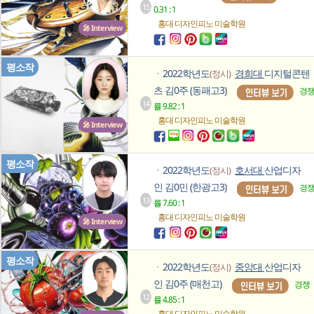
15
0.31 : 1
홍대 디자인피노
미술학원
🎤 Interview
평소작
2022학년도
경희대
디지털콘텐
(정시)
ㆍ
츠 김0주 (동패고3)
경
14
률 9.82 : 1
홍대 디자인피노
미술학원
🎤 Interview
평소작
2022학년도
호서대
산업디자
(정시)
ㆍ
인 김0민 (한광고3)
경
13
률 7.60 : 1
홍대 디자인피노
미술학원
🎤 Interview
평소작
2022학년도
중앙대
산업디자
(정시)
ㆍ
인 김0주 (매천고)
경쟁
12
률 4.85 : 1
홍대 디자인피노
미술학원