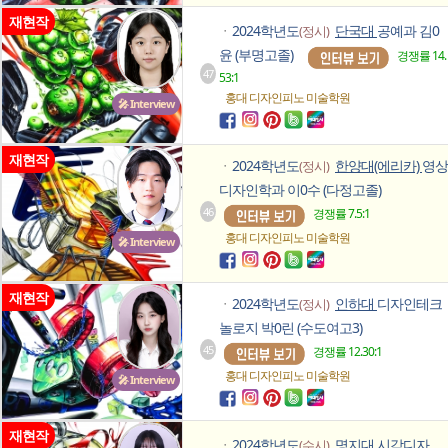
재현작
2024학년도
단국대
공예과 김0
(정시)
ㆍ
윤 (부명고졸)
경쟁률 14.
47
53:1
홍대 디자인피노
미술학원
🎤 Interview
재현작
2024학년도
한양대(에리카)
영상
(정시)
ㆍ
디자인학과 이0수 (다정고졸)
46
경쟁률 7.5:1
홍대 디자인피노
미술학원
🎤 Interview
재현작
2024학년도
인하대
디자인테크
(정시)
ㆍ
놀로지 박0린 (수도여고3)
45
경쟁률 12.30:1
홍대 디자인피노
미술학원
🎤 Interview
재현작
2024학년도
명지대
시각디자
(수시)
ㆍ