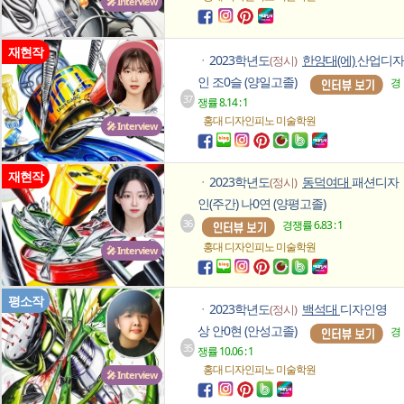
🎤 Interview
재현작
2023학년도
한양대(에)
산업디자
(정시)
ㆍ
인 조0슬 (양일고졸)
경
37
쟁률 8.14 : 1
홍대 디자인피노
미술학원
🎤 Interview
재현작
2023학년도
동덕여대
패션디자
(정시)
ㆍ
인(주간) 나0연 (양평고졸)
36
경쟁률 6.83 : 1
홍대 디자인피노
미술학원
🎤 Interview
평소작
2023학년도
백석대
디자인영
(정시)
ㆍ
상 안0현 (안성고졸)
경
35
쟁률 10.06 : 1
홍대 디자인피노
미술학원
🎤 Interview