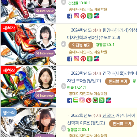
41
경쟁률 10.10 : 1
홍대 디자인피노
미술학원
🎤 Interview
재현작
2024학년도
한양대(에리카)
영상
(정시)
ㆍ
디자인학과 권0진 (수도여고 3)
40
경쟁률 7.5 : 1
홍대 디자인피노
미술학원
🎤 Interview
재현작
2023학년도
건국대(서울)
리빙디
(정시)
ㆍ
자인 조0슬 (양일고)
경
39
쟁률 17.64 : 1
홍대 디자인피노
미술학원
🎤 Interview
평소작
2022학년도
단국대
커뮤니케이
(수시)
ㆍ
션학과 이0은 (경인고)
38
경쟁률 25.85 : 1
홍대 디자인피노
미술학원