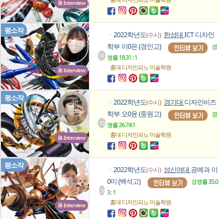
🎤 Interview
평소작
2022학년도
한성대
ICT 디자인
(수시)
ㆍ
학부 이0은 (경인고)
경
11
쟁률 18.31 : 1
홍대 디자인피노
미술학원
🎤 Interview
평소작
2022학년도
경기대
디자인비즈
(수시)
ㆍ
학부 오0윤 (중원고)
경
10
쟁률 26.74:1
홍대 디자인피노
미술학원
🎤 Interview
평소작
2022학년도
성신여대
공예과 이
(수시)
ㆍ
0미 (백석고)
경쟁률 35.0
9
3 : 1
홍대 디자인피노
미술학원
🎤 Interview