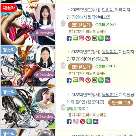
재현작
2023학년도
인하대
의류디자
(수시)
ㆍ
인 최0혜 (서울공연예고3)
21
경쟁률 34.55:1
홍대 디자인피노
미술학원
🎤 Interview
평소작
2022학년도
동덕여대
패션디자
(정시)
ㆍ
인(주간) 임0인 (양일고3)
20
경쟁률 7.79 : 1
홍대 디자인피노
미술학원
🎤 Interview
평소작
2022학년도
동덕여대
디지털공
(정시)
ㆍ
예과 정0연 (창문여고)
19
경쟁률 13.20 : 1
홍대 디자인피노
미술학원
🎤 Interview
평소작