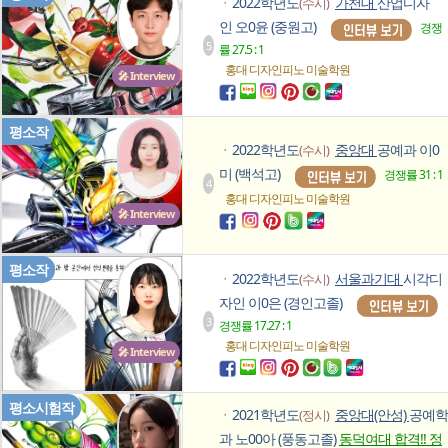
2022학년도
가천대
산업디자
(수시)
ㆍ
인 오0윤 (중원고)
경쟁
5
률 27.5 : 1
홍대 디자인피노
미술학원
🎤 Interview
평소작
2022학년도
중앙대
공예과 이0
(수시)
ㆍ
미 (백석고)
경쟁률 31 : 1
4
홍대 디자인피노
미술학원
🎤 Interview
평소작
2022학년도
서울과기대
시각디
(수시)
ㆍ
자인 이0은 (경인고졸)
3
경쟁률 17.27 : 1
홍대 디자인피노
미술학원
🎤 Interview
평소시험작
2021학년도
중앙대(안성)
공예학
(정시)
ㆍ
과 노00아 (풍동고졸)
동덕여대 합격!! 정