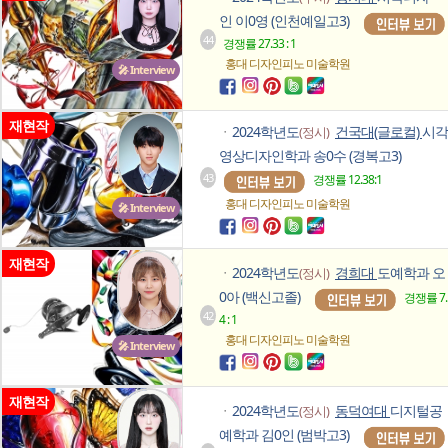
인 이0영 (인천예일고3)
44
경쟁률 27.33 : 1
홍대 디자인피노
미술학원
🎤 Interview
재현작
2024학년도
건국대(글로컬)
시각
(정시)
ㆍ
영상디자인학과 송0수 (경복고3)
43
경쟁률 12.38:1
홍대 디자인피노
미술학원
🎤 Interview
재현작
2024학년도
경희대
도예학과 오
(정시)
ㆍ
0아 (백신고졸)
경쟁률 7.
42
4 : 1
홍대 디자인피노
미술학원
🎤 Interview
재현작
2024학년도
동덕여대
디지털공
(정시)
ㆍ
예학과 김0인 (범박고3)