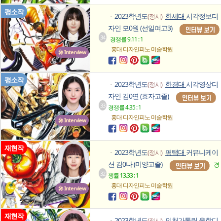
평소작
2023학년도
한세대
시각정보디
(정시)
ㆍ
자인 모0원 (선일여고3)
34
경쟁률 9.11 : 1
홍대 디자인피노
미술학원
🎤 Interview
평소작
2023학년도
한경대
시각영상디
(정시)
ㆍ
자인 김0연 (효자고졸)
33
경쟁률 4.35 : 1
홍대 디자인피노
미술학원
🎤 Interview
재현작
2023학년도
평택대
커뮤니케이
(정시)
ㆍ
션 김0나 (미양고졸)
경
32
쟁률 13.33 : 1
홍대 디자인피노
미술학원
🎤 Interview
재현작
2023학년도
인천가톨릭
융합디
(정시)
ㆍ