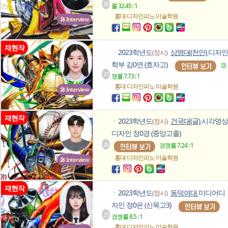
28
률 32.45 : 1
홍대 디자인피노
미술학원
🎤 Interview
재현작
2023학년도
상명대(천안)
디자인
(정시)
ㆍ
학부 김0연 (효자고)
경
27
쟁률 7.73 : 1
홍대 디자인피노
미술학원
🎤 Interview
재현작
2023학년도
건국대(글)
시각영상
(정시)
ㆍ
디자인 정0경 (중앙고졸)
26
경쟁률 7.24 : 1
홍대 디자인피노
미술학원
🎤 Interview
재현작
2023학년도
동덕여대
미디어디
(정시)
ㆍ
자인 정0은 (신목고3)
25
경쟁률 8.5 : 1
홍대 디자인피노
미술학원