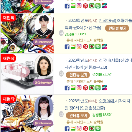
🎤 Interview
재현작
2023학년도
건국대(글)
조형예술
(정시)
ㆍ
학과 윤0식 (대신고졸)
24
경쟁률 10.38 : 1
홍대 디자인피노
미술학원
🎤 Interview
재현작
2023학년도
건국대(서울)
산업디
(정시)
ㆍ
자인 김0경 (인천초은고3)
23
경쟁률 23.59:1
홍대 디자인피노
미술학원
🎤 Interview
재현작
2023학년도
숙명여대
시각디자
(수시)
ㆍ
인 정0서 (인천효성고졸)
22
경쟁률 18.67:1
홍대 디자인피노
미술학원
🎤 Interview