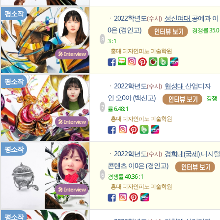
평소작
2022학년도
성신여대
공예과 이
(수시)
ㆍ
0은 (경인고)
경쟁률 35.0
8
3 : 1
홍대 디자인피노
미술학원
🎤 Interview
평소작
2022학년도
협성대
산업디자
(수시)
ㆍ
인 오0아 (백신고)
경쟁
7
률 6.48: 1
홍대 디자인피노
미술학원
🎤 Interview
평소작
2022학년도
경희대(국제)
디지털
(수시)
ㆍ
콘텐츠 이0은 (경인고)
6
경쟁률 40.36 : 1
홍대 디자인피노
미술학원
🎤 Interview
평소작