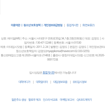
|
|
이용약관 | 청소년 보호정책 | 개인정보취급방침
등업게시판
화면오류(?)
상호 : 에이알(AR) | 주소 : 서울시 서대문구 연희로33길 34, 1층 2호(연희동) | 대표 : 김영도 | 사
업자번호 : 130-47-12248 | 등록번호 : 서울 아 01530
제호 : 미대입시닷컴 | 등록일자 : 2011. 2. 24 | 발행인 : 김영도 | 편집인 : 김영도 | 개인정보관리/
청소년보호책임자 : 김영도(myappkorea@naver.com 02-333-3255)
통신판매업신고증 제 2020-서울마포-2148호 | 출판사 -명칭:미대입시닷컴 -신고번호: 제 2020-
000172호
입시상담은
에서만 가능합니다!
통합게시판
|
|
|
대학어디가
대학알리미
대입정보모음
EBS입시정보
짧은주소 생성
팔로우 체크
인스타 비교표
마케팅 보고서
QR코드제작기