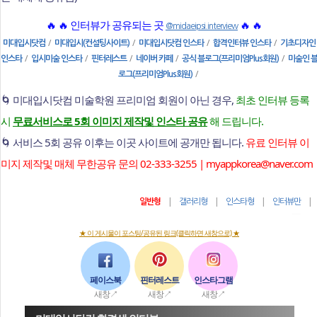
🔥 🔥 인터뷰가 공유되는 곳
🔥 🔥
@midaeipsi.interview
/
/
/
/
미대입시닷컴
미대입시(컨설팅사이트)
미대입시닷컴 인스타
합격인터뷰 인스타
기초디자인
/
/
/
/
/
인스타
입시미술 인스타
핀터레스트
네이버 카페
공식 블로그(프리미엄Plus회원)
미술인 
/
로그(프리미엄Plus회원)
🌀 미대입시닷컴 미술학원 프리미엄 회원이 아닌 경우,
최초 인터뷰 등록
시
무료서비스로 5회 이미지 제작및 인스타 공유
해 드립니다.
🌀 서비스 5회 공유 이후는 이곳 사이트에 공개만 됩니다.
유료 인터뷰 이
미지 제작및 매체 무한공유 문의 02-333-3255 | myappkorea@naver.com
|
|
|
일반형
갤러리형
인스타형
인터뷰만
★ 이 게시물이 포스팅/공유된 링크(클릭하면 새창으로) ★
페이스북
핀터레스트
인스타그램
새창↗
새창↗
새창↗