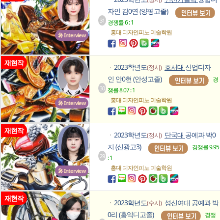
자인 김0연 (양평고졸)
31
경쟁률 6 : 1
홍대 디자인피노
미술학원
🎤 Interview
재현작
2023학년도
호서대
산업디자
(정시)
ㆍ
인 안0현 (안성고졸)
경
30
쟁률 8.07 : 1
홍대 디자인피노
미술학원
🎤 Interview
재현작
2023학년도
단국대
공예과 박0
(정시)
ㆍ
지 (신광고3)
경쟁률 9.95
29
: 1
홍대 디자인피노
미술학원
🎤 Interview
재현작
2023학년도
성신여대
공예과 박
(수시)
ㆍ
0리 (홍익디고졸)
경쟁