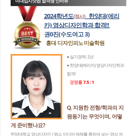
미대입시닷컴 합격생 인터뷰
2024학년도
한양대(에리
(정시)
카) 영상디자인학과 합격!!
권0진(수도여고 3)
홍대 디자인피노
미술학원
● 실기경력: 2년
● 한양대(에리카) 영상디자인학과
합격!
경쟁률
7.5 : 1
Q. 지원한 전형/학과의 지
원동기는 무엇이며, 어떻
게 준비했나요?
한양대학교 영상디자인 / 평소 미디어 매체를 통하여 보는 영상 자