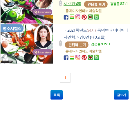
시 -2관왕!!
2
경쟁률 8.7 : 1
홍대 디자인피노
미술학원
🎤 Interview
평소시험작
2021학년도
동덕여대
미디어디
(정시)
ㆍ
자인학과 강0언 (대0고졸)
1
경쟁률 9.75 : 1
홍대 디자인피노
미술학원
🎤 Interview
1
목 록
글쓰기