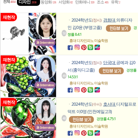
전체
디자인
동양화
서양화
만화애니
조소
유학
4114
2838
126
82
320
405
2
재현작
2024학년도
경희대
의류디자
(정시)
ㆍ
인 김0윤 (부명고졸)
경
50
쟁률 8.4:1
홍대 디자인피노
미술학원
🎤 Interview
재현작
2024학년도
단국대
공예과 김0
(정시)
ㆍ
서 (홍익디고졸)
경쟁률
49
14.53:1
홍대 디자인피노
미술학원
🎤 Interview
재현작
2024학년도
호서대
디지털프로
(수시)
ㆍ
덕트 이0영 (인천예일고3)
48
경쟁률 4.75:1
홍대 디자인피노
미술학원
🎤 Interview