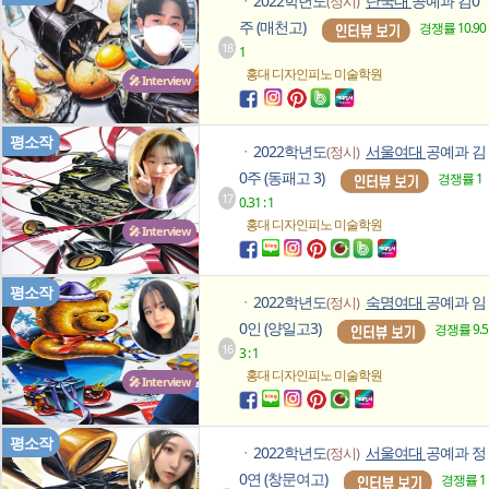
2022학년도
단국대
공예과 김0
(정시)
ㆍ
주 (매천고)
경쟁률 10.90 
18
1
홍대 디자인피노
미술학원
🎤 Interview
평소작
2022학년도
서울여대
공예과 김
(정시)
ㆍ
0주 (동패고 3)
경쟁률 1
17
0.31 : 1
홍대 디자인피노
미술학원
🎤 Interview
평소작
2022학년도
숙명여대
공예과 임
(정시)
ㆍ
0인 (양일고3)
경쟁률 9.5
16
3 : 1
홍대 디자인피노
미술학원
🎤 Interview
평소작
2022학년도
서울여대
공예과 정
(정시)
ㆍ
0연 (창문여고)
경쟁률 1