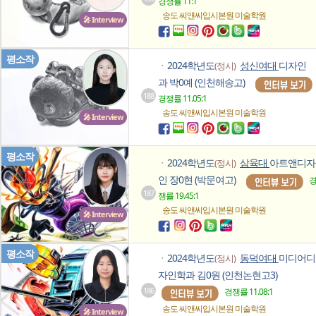
경쟁률 11:1
송도 씨앤씨입시본원
미술학원
🎤 Interview
평소작
2024학년도
성신여대
디자인
(정시)
ㆍ
과 박0예 (인천해송고)
188
경쟁률 11.05:1
송도 씨앤씨입시본원
미술학원
🎤 Interview
평소작
2024학년도
삼육대
아트앤디자
(정시)
ㆍ
인 장0현 (박문여고)
187
쟁률 19.45:1
송도 씨앤씨입시본원
미술학원
🎤 Interview
평소작
2024학년도
동덕여대
미디어디
(정시)
ㆍ
자인학과 김0원 (인천논현고3)
186
경쟁률 11.08:1
송도 씨앤씨입시본원
미술학원
🎤 Interview