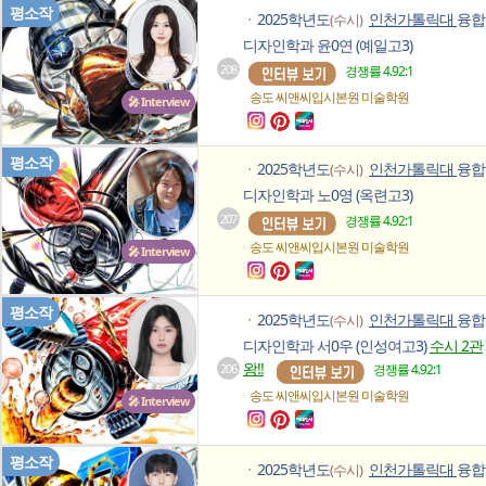
평소작
2025학년도
인천가톨릭대
융합
(수시)
ㆍ
디자인학과 윤0연 (예일고3)
208
경쟁률 4.92:1
송도 씨앤씨입시본원
미술학원
🎤 Interview
평소작
2025학년도
인천가톨릭대
융합
(수시)
ㆍ
디자인학과 노0영 (옥련고3)
207
경쟁률 4.92:1
송도 씨앤씨입시본원
미술학원
🎤 Interview
평소작
2025학년도
인천가톨릭대
융합
(수시)
ㆍ
디자인학과 서0우 (인성여고3)
수시 2관
왕!!
206
경쟁률 4.92:1
송도 씨앤씨입시본원
미술학원
🎤 Interview
평소작
2025학년도
인천가톨릭대
융합
(수시)
ㆍ