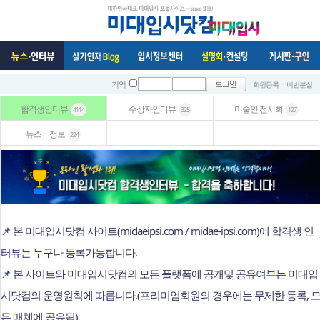
ㆍ회원등록
ㆍ비번분실
기억
합격생인터뷰
수상자인터뷰
미술인 전시회
4114
325
127
뉴스ㆍ정보
224
📌 본 미대입시닷컴 사이트(midaeipsi.com / midae-ipsi.com)에 합격생 인
터뷰는 누구나 등록가능합니다.
📌 본 사이트와 미대입시닷컴의 모든 플랫폼에 공개및 공유여부는 미대입
시닷컴의 운영원칙에 따릅니다.(프리미엄회원의 경우에는 무제한 등록, 
든 매체에 공유됨)