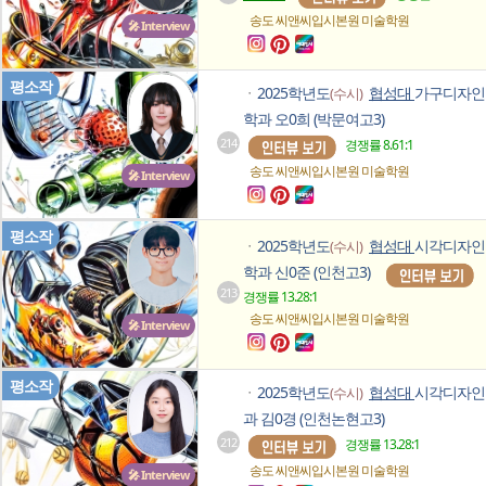
송도 씨앤씨입시본원
미술학원
🎤 Interview
평소작
2025학년도
협성대
가구디자인
(수시)
ㆍ
학과 오0희 (박문여고3)
214
경쟁률 8.61:1
송도 씨앤씨입시본원
미술학원
🎤 Interview
평소작
2025학년도
협성대
시각디자인
(수시)
ㆍ
학과 신0준 (인천고3)
213
경쟁률 13.28:1
송도 씨앤씨입시본원
미술학원
🎤 Interview
평소작
2025학년도
협성대
시각디자인
(수시)
ㆍ
과 김0경 (인천논현고3)
212
경쟁률 13.28:1
송도 씨앤씨입시본원
미술학원
🎤 Interview