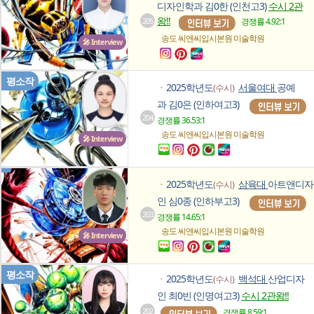
디자인학과 김0한 (인천고3)
수시 2관
왕!!
205
경쟁률 4.92:1
송도 씨앤씨입시본원
미술학원
🎤 Interview
평소작
2025학년도
서울여대
공예
(수시)
ㆍ
과 김0은 (인하여고3)
204
경쟁률 36.53:1
송도 씨앤씨입시본원
미술학원
🎤 Interview
2025학년도
삼육대
아트앤디자
(수시)
ㆍ
인 심0종 (인하부고3)
203
경쟁률 14.65:1
송도 씨앤씨입시본원
미술학원
🎤 Interview
평소작
2025학년도
백석대
산업디자
(수시)
ㆍ
인 최0빈 (인명여고3)
수시 2관왕!!
202
경쟁률 8.59:1