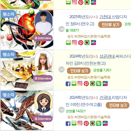
평소작
2025학년도
가천대
산업디자
(수시)
ㆍ
인 정0서 (연수고)
경쟁
198
률 18:87:1
송도 씨앤씨입시본원
미술학원
🎤 Interview
평소작
2024학년도
성균관대
써피스디
(정시)
ㆍ
자인 김0지 (인천논현고)
197
경쟁률 7.26:1
송도 씨앤씨입시본원
미술학원
🎤 Interview
평소작
2024학년도
건국대
리빙디자
(정시)
ㆍ
인 이0진 (연수여고졸)
196
경쟁률 14.02:1
송도 씨앤씨입시본원
미술학원
🎤 Interview