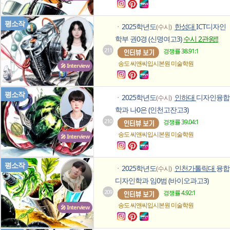
평소작
2025학년도
한성대
ICT디자인
(수시)
ㆍ
학부 권0경 (신명여고3)
수시 2관왕!!
211
경쟁률 38.91:1
송도 씨앤씨입시본원
미술학원
🎤 Interview
평소작
2025학년도
인하대
디자인융합
(수시)
ㆍ
학과 나0은 (인천고잔고3)
210
경쟁률 39.04:1
송도 씨앤씨입시본원
미술학원
🎤 Interview
평소작
2025학년도
인천가톨릭대
융합
(수시)
ㆍ
디자인학과 임0범 (바이오과고3)
209
경쟁률 4.92:1
송도 씨앤씨입시본원
미술학원
🎤 Interview