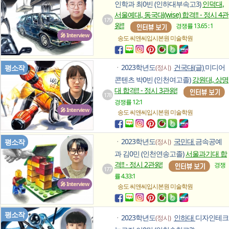
인학과 최0빈 (인하대부속고3)
인덕대,
서울예대, 동국대(wise) 합격!! - 정시 4관
179
왕!!
경쟁률 13.65 : 1
🎤 Interview
송도 씨앤씨입시본원
미술학원
2023학년도
건국대(글)
미디어
평소작
(정시)
ㆍ
콘텐츠 박0빈 (인천여고졸)
강원대, 상명
대 합격!! - 정시 3관왕!
178
경쟁률 12:1
🎤 Interview
송도 씨앤씨입시본원
미술학원
2023학년도
국민대
금속공예
평소작
(정시)
ㆍ
과 김0민 (인천연송고졸)
서울과기대 합
격!! - 정시 2관왕!
경쟁
177
률 4.33:1
🎤 Interview
송도 씨앤씨입시본원
미술학원
평소작
2023학년도
인하대
디자인테크
(정시)
ㆍ