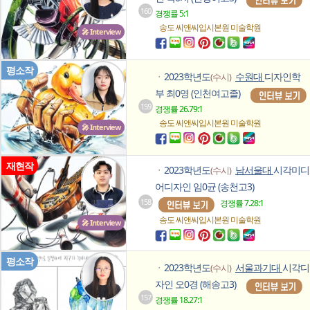
160
경쟁률 5:1
송도 씨앤씨입시본원
미술학원
🎤 Interview
평소작
2023학년도
수원대
디자인학
(수시)
ㆍ
부 최0영 (인천여고졸)
159
경쟁률 26.79:1
송도 씨앤씨입시본원
미술학원
🎤 Interview
재현작
2023학년도
남서울대
시각미디
(수시)
ㆍ
어디자인 임0균 (송천고3)
158
경쟁률 7.28:1
송도 씨앤씨입시본원
미술학원
🎤 Interview
평소작
2023학년도
서울과기대
시각디
(수시)
ㆍ
자인 오0경 (해송고3)
157
경쟁률 18.27:1