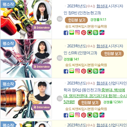
평소작
2023학년도
협성대
시각디자
(수시)
ㆍ
인 정0빈 (인천논현고3)
166
경쟁률 9.1:1
송도 씨앤씨입시본원
미술학원
🎤 Interview
평소작
2023학년도
협성대
시각디자
(수시)
ㆍ
인 신0희 (인명여고3)
165
경쟁률 14:1
송도 씨앤씨입시본원
미술학원
🎤 Interview
2023학년도
협성대
산업디자인
(수시)
ㆍ
평소작
학과 정0섭 (동인천고3)
중부대, 백석예
대, 명지전문대, 경기과기대 합격! - 수시
164
5관왕!!
경쟁률 12.56:1
🎤 Interview
송도 씨앤씨입시본원
미술학원
2023학년도
협성대
산업디자인
평소작
(수시)
ㆍ