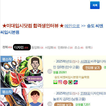
목록
★미대입시닷컴 합격생인터뷰 ★
메인으로
>>
송도 씨앤
씨입시본원
전체
디자인
동양화
서양화
만화애니
조소
유학
4114
2838
126
82
320
405
2
평소작
2025학년도
서경대
비주얼디자
(정시)
ㆍ
인 장0현 (만수고졸)
229
쟁률 20.09:1
송도 씨앤씨입시본원
미술학원
🎤 Interview
평소작
2025학년도
인하대
디자인테크
(정시)
ㆍ
놀로지 김0진 (남동고졸)
228
경쟁률 7.20:1