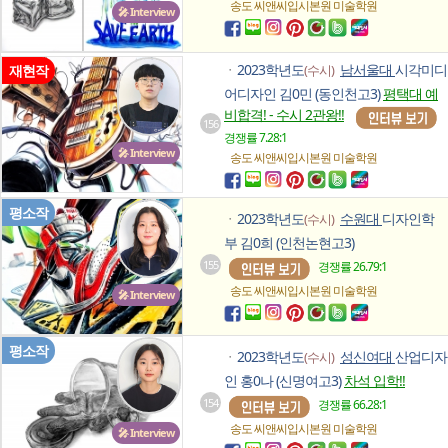
송도 씨앤씨입시본원
미술학원
🎤 Interview
2023학년도
남서울대
시각미디
재현작
(수시)
ㆍ
어디자인 김0민 (동인천고3)
평택대 예
비합격! - 수시 2관왕!!
156
경쟁률 7.28:1
🎤 Interview
송도 씨앤씨입시본원
미술학원
평소작
2023학년도
수원대
디자인학
(수시)
ㆍ
부 김0희 (인천논현고3)
155
경쟁률 26.79:1
송도 씨앤씨입시본원
미술학원
🎤 Interview
평소작
2023학년도
성신여대
산업디자
(수시)
ㆍ
인 홍0나 (신명여고3)
차석 입학!!
154
경쟁률 66.28:1
송도 씨앤씨입시본원
미술학원
🎤 Interview