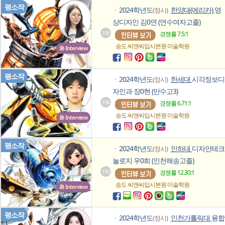
평소작
2024학년도
한양대(에리카)
영
(정시)
ㆍ
상디자인 김0연 (연수여자고졸)
195
경쟁률 7.5:1
송도 씨앤씨입시본원
미술학원
🎤 Interview
평소작
2024학년도
한세대
시각정보디
(정시)
ㆍ
자인과 장0현 (만수고3)
194
경쟁률 6.71:1
송도 씨앤씨입시본원
미술학원
🎤 Interview
평소작
2024학년도
인하대
디자인테크
(정시)
ㆍ
놀로지 우0희 (인천해송고졸)
193
경쟁률 12.30:1
송도 씨앤씨입시본원
미술학원
🎤 Interview
평소작
2024학년도
인천가톨릭대
융합
(정시)
ㆍ