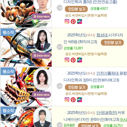
디자인학과 홍0표 (인천연송고졸)
218
경쟁률 4.92:1
송도 씨앤씨입시본원
미술학원
🎤 Interview
평소작
2025학년도
협성대
시각다자
(수시)
ㆍ
인 박0원 (학익여고3)
217
경쟁률 13.28:1
송도 씨앤씨입시본원
미술학원
🎤 Interview
평소작
2025학년도
인천가톨릭대
융합
(수시)
ㆍ
디자인학과 장0지 (인천뷰티예고3)
216
경쟁률 4:1
송도 씨앤씨입시본원
미술학원
🎤 Interview
평소작
2025학년도
단국대(죽전)
커뮤
(수시)
ㆍ
니케이션디자인 운0아 (인화여고3)
수시
3관왕!!
215
경쟁률 23.75:1