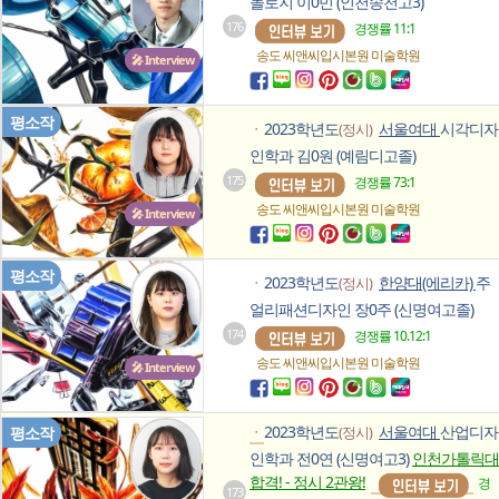
놀로지 이0민 (인천송천고3)
176
경쟁률 11:1
송도 씨앤씨입시본원
미술학원
🎤 Interview
평소작
2023학년도
서울여대
시각디자
(정시)
ㆍ
인학과 김0원 (예림디고졸)
175
경쟁률 73:1
송도 씨앤씨입시본원
미술학원
🎤 Interview
평소작
2023학년도
한양대(에리카)
주
(정시)
ㆍ
얼리패션디자인 장0주 (신명여고졸)
174
경쟁률 10.12:1
송도 씨앤씨입시본원
미술학원
🎤 Interview
2023학년도
서울여대
산업디자
평소작
(정시)
ㆍ
인학과 전0연 (신명여고3)
인천가톨릭대
합격! - 정시 2관왕!
경
173