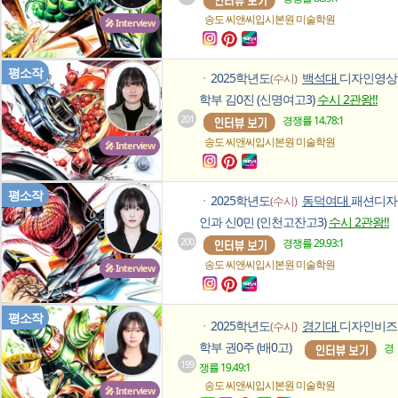
송도 씨앤씨입시본원
미술학원
🎤 Interview
평소작
2025학년도
백석대
디자인영상
(수시)
ㆍ
학부 김0진 (신명여고3)
수시 2관왕!!
201
경쟁률 14.78:1
송도 씨앤씨입시본원
미술학원
🎤 Interview
평소작
2025학년도
동덕여대
패션디자
(수시)
ㆍ
인과 신0민 (인천고잔고3)
수시 2관왕!!
200
경쟁률 29.93:1
송도 씨앤씨입시본원
미술학원
🎤 Interview
평소작
2025학년도
경기대
디자인비즈
(수시)
ㆍ
학부 권0주 (배0고)
경
199
쟁률 19.49:1
송도 씨앤씨입시본원
미술학원
🎤 Interview