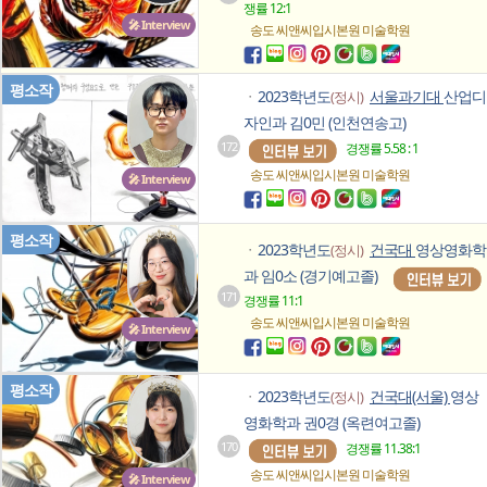
쟁률 12:1
🎤 Interview
송도 씨앤씨입시본원
미술학원
평소작
2023학년도
서울과기대
산업디
(정시)
ㆍ
자인과 김0민 (인천연송고)
172
경쟁률 5.58 : 1
송도 씨앤씨입시본원
미술학원
🎤 Interview
평소작
2023학년도
건국대
영상영화학
(정시)
ㆍ
과 임0소 (경기예고졸)
171
경쟁률 11:1
송도 씨앤씨입시본원
미술학원
🎤 Interview
평소작
2023학년도
건국대(서울)
영상
(정시)
ㆍ
영화학과 권0경 (옥련여고졸)
170
경쟁률 11.38:1
송도 씨앤씨입시본원
미술학원
🎤 Interview