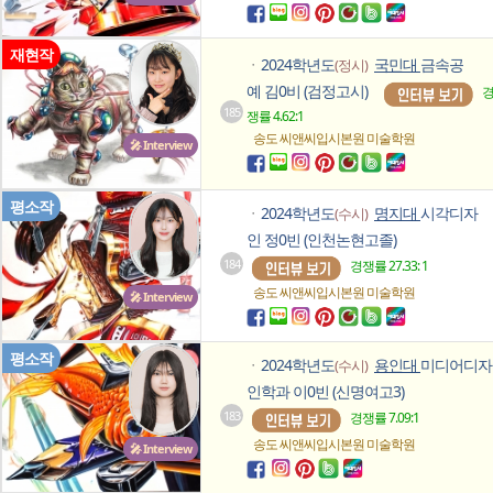
재현작
2024학년도
국민대
금속공
(정시)
ㆍ
예 김0비 (검정고시)
185
쟁률 4.62:1
송도 씨앤씨입시본원
미술학원
🎤 Interview
평소작
2024학년도
명지대
시각디자
(수시)
ㆍ
인 정0빈 (인천논현고졸)
184
경쟁률 27.33: 1
송도 씨앤씨입시본원
미술학원
🎤 Interview
평소작
2024학년도
용인대
미디어디자
(수시)
ㆍ
인학과 이0빈 (신명여고3)
183
경쟁률 7.09:1
송도 씨앤씨입시본원
미술학원
🎤 Interview