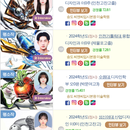
디자인과 이0주 (인천고잔고졸)
192
경쟁률 72.8:1
송도 씨앤씨입시본원
미술학원
🎤 Interview
평소작
2024학년도
인천가톨릭대
융합
(정시)
ㆍ
디자인과 이0우 (제물포고졸)
191
경쟁률 7.28:1
송도 씨앤씨입시본원
미술학원
🎤 Interview
평소작
2024학년도
수원대
디자인학
(정시)
ㆍ
부 오0윤 (박문여고3)
190
경쟁률 15.40:1
송도 씨앤씨입시본원
미술학원
🎤 Interview
평소작
2024학년도
성신여대
산업디자
(정시)
ㆍ
인 이0미 (인천고잔고)
189