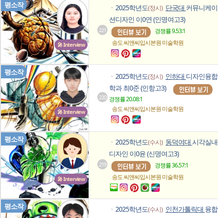
평소작
2025학년도
단국대
커뮤니케이
(정시)
ㆍ
션디자인 이0연 (인명여고3)
221
경쟁률 9.53:1
송도 씨앤씨입시본원
미술학원
🎤 Interview
평소작
2025학년도
인하대
디자인융합
(정시)
ㆍ
학과 최0준 (인항고3)
220
경쟁률 20.08:1
송도 씨앤씨입시본원
미술학원
🎤 Interview
평소작
2025학년도
동덕여대
시각실내
(수시)
ㆍ
디자인 이0윤 (신명여고3)
219
경쟁률 36.57:1
송도 씨앤씨입시본원
미술학원
🎤 Interview
평소작
2025학년도
인천가톨릭대
융합
(수시)
ㆍ