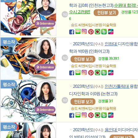
학과 김0희 (인천논현고3)
수원대 합격! -
수시 2관왕!!
경쟁률 12.5
163
6
🎤 Interview
송도 씨앤씨입시본원
미술학원
평소작
2023학년도
인하대
디자인융합
(수시)
ㆍ
학과 박0원 (인화여고3)
162
경쟁률 39.39:1
송도 씨앤씨입시본원
미술학원
🎤 Interview
평소작
2023학년도
인천가톨릭대
융합
(수시)
ㆍ
디자인학과 이0원 (논현고3)
161
경쟁률 3:1
송도 씨앤씨입시본원
미술학원
🎤 Interview
평소작
2023학년도
용인대
미디어디자
(수시)
ㆍ
인 박0지 (인성여고3)