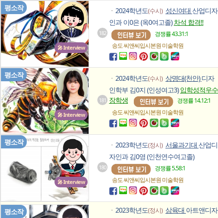
평소작
2024학년도
성신여대
산업디자
(수시)
ㆍ
인과 이0은 (옥0여고졸)
차석 합격!!
182
경쟁률 43.31:1
송도 씨앤씨입시본원
미술학원
🎤 Interview
평소작
2024학년도
상명대(천안)
디자
(수시)
ㆍ
인학부 김0지 (인성여고3)
입학성적우수
장학생
181
경쟁률 14.12:1
송도 씨앤씨입시본원
미술학원
🎤 Interview
평소작
2023학년도
서울과기대
산업디
(정시)
ㆍ
자인과 김0영 (인천연수여고졸)
180
경쟁률 5.58:1
송도 씨앤씨입시본원
미술학원
🎤 Interview
2023학년도
삼육대
아트앤디자
(정시)
ㆍ
평소작