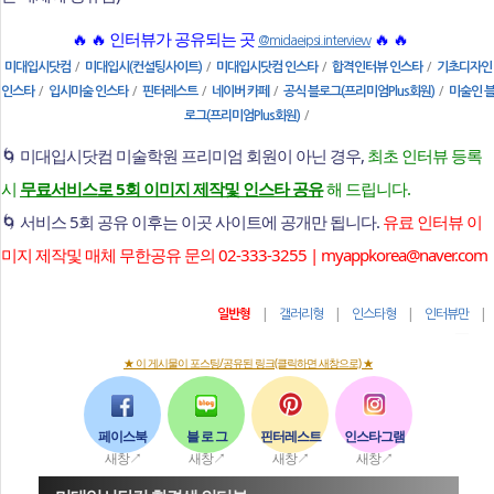
🔥 🔥 인터뷰가 공유되는 곳
🔥 🔥
@midaeipsi.interview
/
/
/
/
미대입시닷컴
미대입시(컨설팅사이트)
미대입시닷컴 인스타
합격인터뷰 인스타
기초디자인
/
/
/
/
/
인스타
입시미술 인스타
핀터레스트
네이버 카페
공식 블로그(프리미엄Plus회원)
미술인 
/
로그(프리미엄Plus회원)
🌀 미대입시닷컴 미술학원 프리미엄 회원이 아닌 경우,
최초 인터뷰 등록
시
무료서비스로 5회 이미지 제작및 인스타 공유
해 드립니다.
🌀 서비스 5회 공유 이후는 이곳 사이트에 공개만 됩니다.
유료 인터뷰 이
미지 제작및 매체 무한공유 문의 02-333-3255 | myappkorea@naver.com
|
|
|
일반형
갤러리형
인스타형
인터뷰만
★ 이 게시물이 포스팅/공유된 링크(클릭하면 새창으로) ★
페이스북
블 로 그
핀터레스트
인스타그램
새창↗
새창↗
새창↗
새창↗