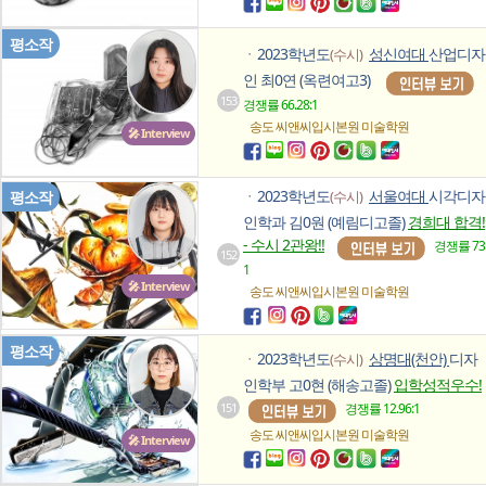
평소작
2023학년도
성신여대
산업디자
(수시)
ㆍ
인 최0연 (옥련여고3)
153
경쟁률 66.28:1
송도 씨앤씨입시본원
미술학원
🎤 Interview
2023학년도
서울여대
시각디자
평소작
(수시)
ㆍ
인학과 김0원 (예림디고졸)
경희대 합격!
- 수시 2관왕!!
경쟁률 73
152
1
🎤 Interview
송도 씨앤씨입시본원
미술학원
평소작
2023학년도
상명대(천안)
디자
(수시)
ㆍ
인학부 고0현 (해송고졸)
입학성적우수!
경쟁률 12.96:1
151
송도 씨앤씨입시본원
미술학원
🎤 Interview