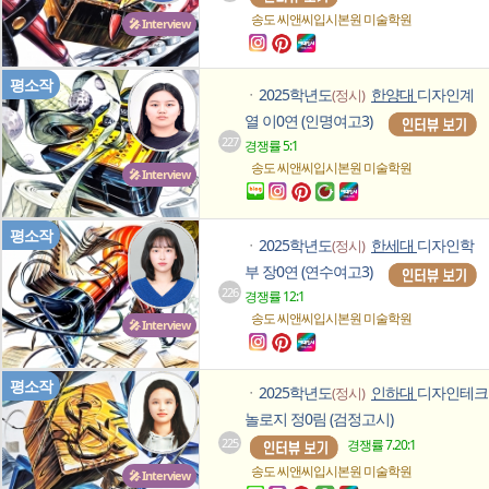
송도 씨앤씨입시본원
미술학원
🎤 Interview
평소작
2025학년도
한양대
디자인계
(정시)
ㆍ
열 이0연 (인명여고3)
227
경쟁률 5:1
송도 씨앤씨입시본원
미술학원
🎤 Interview
평소작
2025학년도
한세대
디자인학
(정시)
ㆍ
부 장0연 (연수여고3)
226
경쟁률 12:1
송도 씨앤씨입시본원
미술학원
🎤 Interview
평소작
2025학년도
인하대
디자인테크
(정시)
ㆍ
놀로지 정0림 (검정고시)
225
경쟁률 7.20:1
송도 씨앤씨입시본원
미술학원
🎤 Interview