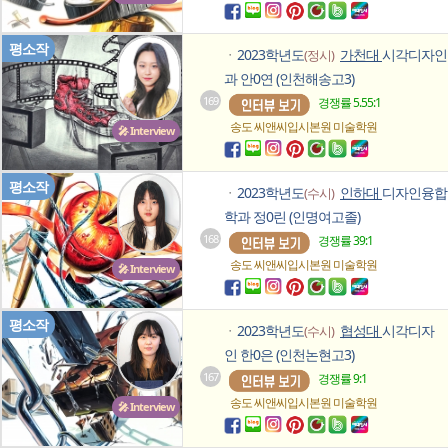
평소작
2023학년도
가천대
시각디자인
(정시)
ㆍ
과 안0연 (인천해송고3)
169
경쟁률 5.55:1
송도 씨앤씨입시본원
미술학원
🎤 Interview
평소작
2023학년도
인하대
디자인융합
(수시)
ㆍ
학과 정0린 (인명여고졸)
168
경쟁률 39:1
송도 씨앤씨입시본원
미술학원
🎤 Interview
평소작
2023학년도
협성대
시각디자
(수시)
ㆍ
인 한0은 (인천논현고3)
167
경쟁률 9:1
송도 씨앤씨입시본원
미술학원
🎤 Interview