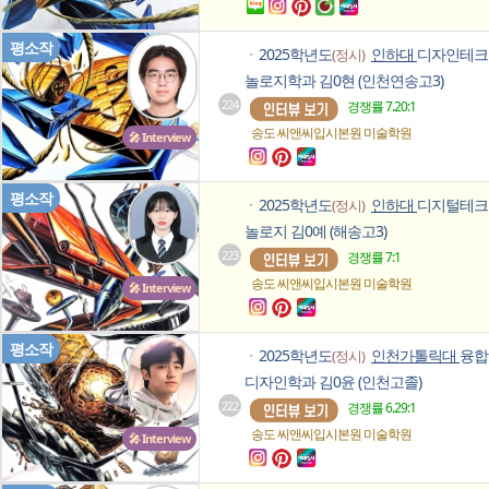
평소작
2025학년도
인하대
디자인테크
(정시)
ㆍ
놀로지학과 김0현 (인천연송고3)
224
경쟁률 7.20:1
송도 씨앤씨입시본원
미술학원
🎤 Interview
평소작
2025학년도
인하대
디지털테크
(정시)
ㆍ
놀로지 김0예 (해송고3)
223
경쟁률 7:1
송도 씨앤씨입시본원
미술학원
🎤 Interview
평소작
2025학년도
인천가톨릭대
융합
(정시)
ㆍ
디자인학과 김0윤 (인천고졸)
222
경쟁률 6.29:1
송도 씨앤씨입시본원
미술학원
🎤 Interview