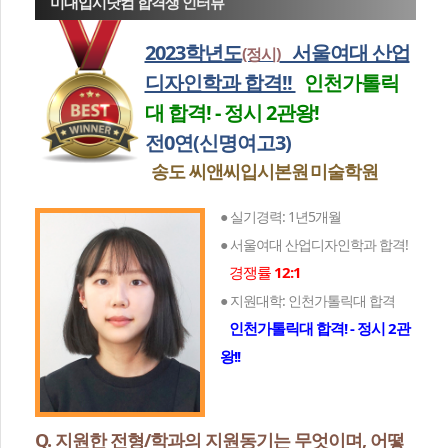
미대입시닷컴 합격생 인터뷰
2023학년도
서울여대 산업
(정시)
디자인학과 합격!!
인천가톨릭
대 합격! - 정시 2관왕!
전0연(신명여고3)
송도 씨앤씨입시본원
미술학원
● 실기경력: 1년5개월
● 서울여대 산업디자인학과 합격!
경쟁률
12:1
● 지원대학: 인천가톨릭대 합격
인천가톨릭대 합격! - 정시 2관
왕!!
Q. 지원한 전형/학과의 지원동기는 무엇이며, 어떻