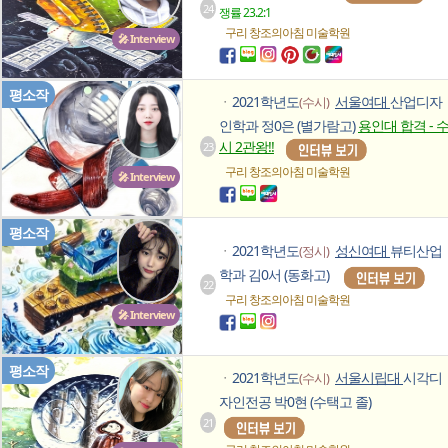
24
쟁률 23.2:1
구리 창조의아침
미술학원
🎤 Interview
평소작
2021학년도
서울여대
산업디자
(수시)
ㆍ
인학과 정0은 (별가람고)
용인대 합격 - 
시 2관왕!!
23
구리 창조의아침
미술학원
🎤 Interview
평소작
2021학년도
성신여대
뷰티산업
(정시)
ㆍ
학과 김0서 (동화고)
22
구리 창조의아침
미술학원
🎤 Interview
평소작
2021학년도
서울시립대
시각디
(수시)
ㆍ
자인전공 박0현 (수택고 졸)
21