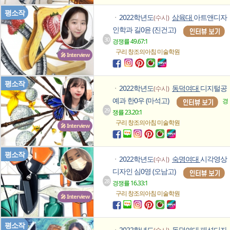
평소작
2022학년도
삼육대
아트앤디자
(수시)
ㆍ
인학과 길0윤 (진건고)
30
경쟁률 49.67:1
구리 창조의아침
미술학원
🎤 Interview
평소작
2022학년도
동덕여대
디지털공
(수시)
ㆍ
예과 한0우 (마석고)
경
29
쟁률 23.20:1
구리 창조의아침
미술학원
🎤 Interview
평소작
2022학년도
숙명여대
시각영상
(수시)
ㆍ
디자인 심0영 (오남고)
28
경쟁률 16.33:1
구리 창조의아침
미술학원
🎤 Interview
평소작
2022학년도
동덕여대
패션디자
(수시)