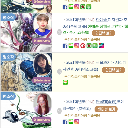
구리 창조의아침
미술학원
🎤 Interview
평소작
2021학년도
한예종
디자인과 조
(수시)
ㆍ
0성 (수택고 졸)
한예종 장학생, 가천대 합
격 - 수시 2관왕!!
20
구리 창조의아침
미술학원
🎤 Interview
평소작
2021학년도
서울과기대
시각디
(정시)
ㆍ
자인 한0민 (덕소고졸)
19
구리 창조의아침
미술학원
🎤 Interview
평소작
2021학년도
단국대(죽전)
도예
(수시)
ㆍ
과 권0진 (호평고)
18
구리 창조의아침
미술학원
🎤 Interview