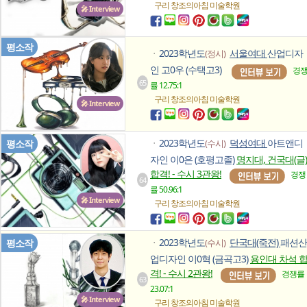
구리 창조의아침
미술학원
🎤 Interview
평소작
2023학년도
서울여대
산업디자
(정시)
ㆍ
인 고0우 (수택고3)
경
65
률 12.75:1
구리 창조의아침
미술학원
🎤 Interview
2023학년도
덕성여대
아트앤디
평소작
(수시)
ㆍ
자인 이0은 (호평고졸)
명지대, 건국대(글)
합격! - 수시 3관왕!
경쟁
64
률 50.96:1
🎤 Interview
구리 창조의아침
미술학원
2023학년도
단국대(죽전)
패션산
평소작
(수시)
ㆍ
업디자인 이0혁 (금곡고3)
용인대 차석 
격! - 수시 2관왕!
경쟁률
63
23.07:1
🎤 Interview
구리 창조의아침
미술학원