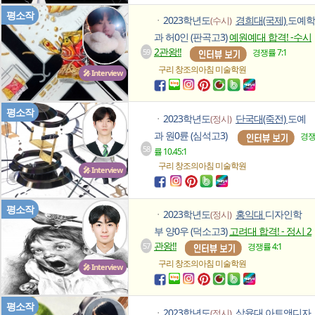
평소작
2023학년도
경희대(국제)
도예학
(수시)
ㆍ
과 허0인 (판곡고3)
예원예대 합격! -수시
2관왕!!
59
경쟁률 7:1
구리 창조의아침
미술학원
🎤 Interview
평소작
2023학년도
단국대(죽전)
도예
(정시)
ㆍ
과 원0륜 (심석고3)
경
58
률 10.45:1
구리 창조의아침
미술학원
🎤 Interview
평소작
2023학년도
홍익대
디자인학
(정시)
ㆍ
부 양0우 (덕소고3)
고려대 합격! - 정시 2
관왕!!
57
경쟁률 4:1
구리 창조의아침
미술학원
🎤 Interview
평소작
2023학년도
삼육대
아트앤디자
(정시)
ㆍ