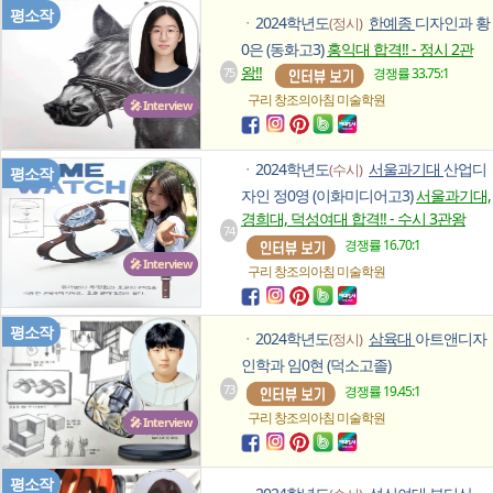
평소작
2024학년도
한예종
디자인과 황
(정시)
ㆍ
0은 (동화고3)
홍익대 합격!! - 정시 2관
왕!!
75
경쟁률 33.75:1
구리 창조의아침
미술학원
🎤 Interview
2024학년도
서울과기대
산업디
(수시)
ㆍ
평소작
자인 정0영 (이화미디어고3)
서울과기대,
경희대, 덕성여대 합격!! - 수시 3관왕
74
경쟁률 16.70:1
🎤 Interview
구리 창조의아침
미술학원
평소작
2024학년도
삼육대
아트앤디자
(정시)
ㆍ
인학과 임0현 (덕소고졸)
73
경쟁률 19.45:1
구리 창조의아침
미술학원
🎤 Interview
평소작