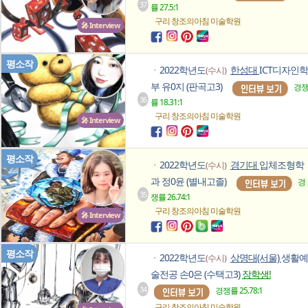
37
률 27.5:1
구리 창조의아침
미술학원
🎤 Interview
평소작
2022학년도
한성대
ICT디자인학
(수시)
ㆍ
부 유0지 (판곡고3)
경
36
률 18.31:1
구리 창조의아침
미술학원
🎤 Interview
평소작
2022학년도
경기대
입체조형학
(수시)
ㆍ
과 정0윤 (별내고졸)
경
35
쟁률 26.74:1
구리 창조의아침
미술학원
🎤 Interview
평소작
2022학년도
상명대(서울)
생활예
(수시)
ㆍ
술전공 손0은 (수택고3)
장학생!
34
경쟁률 25.78:1
구리 창조의아침
미술학원