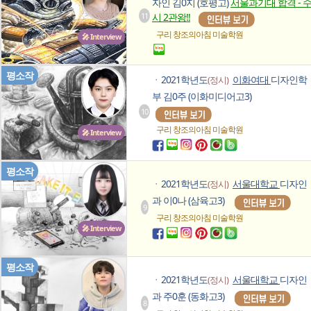
자인 김0지 (호평고)
서울과기대 합격 - 
11
시 2관왕!!
구리 창조의아침
미술학원
🎤 Interview
평소작
2021학년도
이화여대
디자인학
(정시)
ㆍ
부 김0주 (이화미디어고3)
10
구리 창조의아침
미술학원
🎤 Interview
평소작
2021학년도
서울대학교
디자인
(정시)
ㆍ
과 이0나 (삼육고3)
9
구리 창조의아침
미술학원
🎤 Interview
평소작
2021학년도
서울대학교
디자인
(정시)
ㆍ
과 주0훈 (동화고3)
8