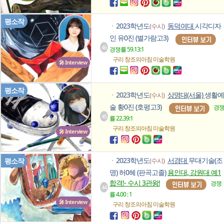
평소작
2023학년도
동덕여대
시각디자
(수시)
ㆍ
인 유0진 (별가람고3)
46
경쟁률 59.13:1
구리 창조의아침
미술학원
🎤 Interview
평소작
2023학년도
상명대(서울)
생활예
(수시)
ㆍ
술 황0진 (호평고3)
경
45
률 22.39:1
구리 창조의아침
미술학원
🎤 Interview
2023학년도
서경대
무대기술(조
평소작
(수시)
ㆍ
명) 허0혜 (판곡고졸)
용인대, 강원대 예1
합격!- 수시 3관왕!
경쟁
44
률 4.00 : 1
🎤 Interview
구리 창조의아침
미술학원