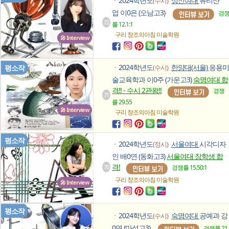
2024학년도
성신여대
뷰티산
(수시)
ㆍ
업 이0은 (오남고3)
경
72
률 12.1:1
구리 창조의아침
미술학원
🎤 Interview
2024학년도
한양대(서울)
응용미
평소작
(수시)
ㆍ
술교육학과 이0주 (가운고3)
숙명여대 합
격!! - 수시 2관왕!!
경쟁
71
률 29.55
🎤 Interview
구리 창조의아침
미술학원
평소작
2024학년도
서울여대
시각디자
(정시)
ㆍ
인 배0연 (동화고3)
서울여대 장학생 합
격!
70
경쟁률 15.50:1
구리 창조의아침
미술학원
🎤 Interview
평소작
2024학년도
숙명여대
공예과 강
(수시)
ㆍ
0연 (마석고3)
경쟁률 21.