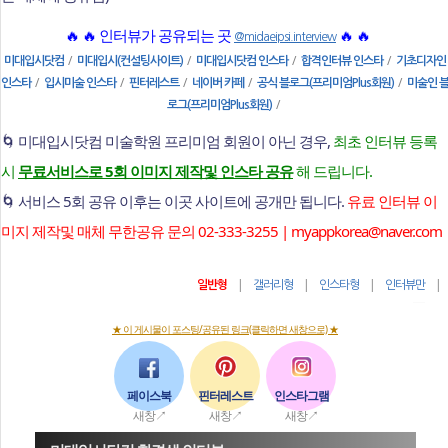
🔥 🔥 인터뷰가 공유되는 곳
🔥 🔥
@midaeipsi.interview
/
/
/
/
미대입시닷컴
미대입시(컨설팅사이트)
미대입시닷컴 인스타
합격인터뷰 인스타
기초디자인
/
/
/
/
/
인스타
입시미술 인스타
핀터레스트
네이버 카페
공식 블로그(프리미엄Plus회원)
미술인 
/
로그(프리미엄Plus회원)
🌀 미대입시닷컴 미술학원 프리미엄 회원이 아닌 경우,
최초 인터뷰 등록
시
무료서비스로 5회 이미지 제작및 인스타 공유
해 드립니다.
🌀 서비스 5회 공유 이후는 이곳 사이트에 공개만 됩니다.
유료 인터뷰 이
미지 제작및 매체 무한공유 문의 02-333-3255 | myappkorea@naver.com
|
|
|
일반형
갤러리형
인스타형
인터뷰만
★ 이 게시물이 포스팅/공유된 링크(클릭하면 새창으로) ★
페이스북
핀터레스트
인스타그램
새창↗
새창↗
새창↗