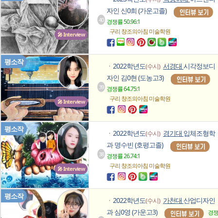
자인 신0희 (가운고졸)
40
경쟁률 50.96:1
구리 창조의아침
미술학원
🎤 Interview
평소작
2022학년도
서경대
시각정보디
(수시)
ㆍ
자인 김0현 (도농고3)
39
경쟁률 64.75:1
구리 창조의아침
미술학원
🎤 Interview
평소작
2022학년도
경기대
입체조형학
(수시)
ㆍ
과 명수빈 (호평고졸)
38
경쟁률 26.74:1
구리 창조의아침
미술학원
🎤 Interview
평소작
2022학년도
가천대
산업디자인
(수시)
ㆍ
과 심0영 (가운고3)
경