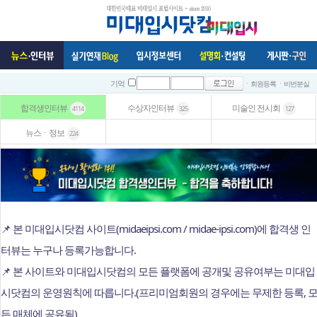
ㆍ회원등록
ㆍ비번분실
기억
합격생인터뷰
수상자인터뷰
미술인 전시회
4114
325
127
뉴스ㆍ정보
224
📌 본 미대입시닷컴 사이트(midaeipsi.com / midae-ipsi.com)에 합격생 인
터뷰는 누구나 등록가능합니다.
📌 본 사이트와 미대입시닷컴의 모든 플랫폼에 공개및 공유여부는 미대입
시닷컴의 운영원칙에 따릅니다.(프리미엄회원의 경우에는 무제한 등록, 
든 매체에 공유됨)