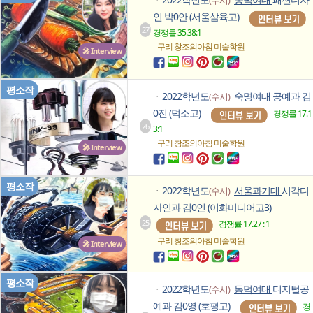
ㆍ
인 박0안 (서울삼육고)
27
경쟁률 35.38:1
구리 창조의아침
미술학원
🎤 Interview
평소작
2022학년도
숙명여대
공예과 김
(수시)
ㆍ
0진 (덕소고)
경쟁률 17.1
26
3:1
구리 창조의아침
미술학원
🎤 Interview
평소작
2022학년도
서울과기대
시각디
(수시)
ㆍ
자인과 김0인 (이화미디어고3)
25
경쟁률 17.27 : 1
구리 창조의아침
미술학원
🎤 Interview
평소작
2022학년도
동덕여대
디지털공
(수시)
ㆍ
예과 김0영 (호평고)
경