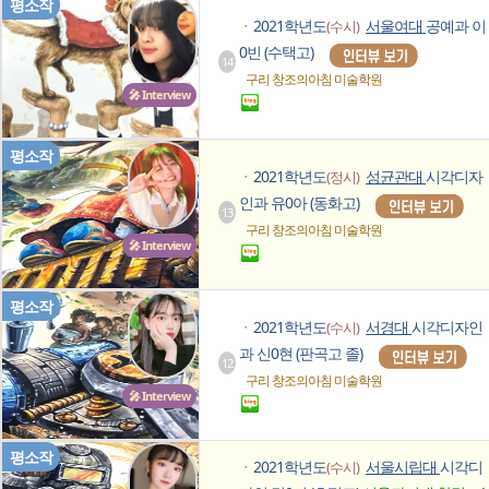
평소작
2021학년도
서울여대
공예과 이
(수시)
ㆍ
0빈 (수택고)
14
구리 창조의아침
미술학원
🎤 Interview
평소작
2021학년도
성균관대
시각디자
(정시)
ㆍ
인과 유0아 (동화고)
13
구리 창조의아침
미술학원
🎤 Interview
평소작
2021학년도
서경대
시각디자인
(수시)
ㆍ
과 신0현 (판곡고 졸)
12
구리 창조의아침
미술학원
🎤 Interview
평소작
2021학년도
서울시립대
시각디
(수시)
ㆍ