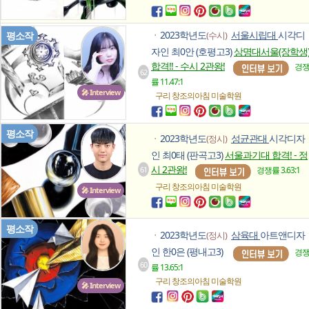
2023학년도
서울시립대
시각디
평소작
(수시)
ㆍ
자인 최0안 (호평고3)
상명대서울(장학생
합격!! - 수시 2관왕!
경
62
률 11.47:1
🎤 Interview
구리 창조의아침
미술학원
평소작
2023학년도
성균관대
시각디자
(정시)
ㆍ
인 최0태 (판곡고3)
서울과기대 합격! - 정
시 2관왕!
61
경쟁률 3.63:1
구리 창조의아침
미술학원
🎤 Interview
평소작
2023학년도
삼육대
아트앤디자
(정시)
ㆍ
인 한0은 (평내고3)
경
60
률 13.65:1
구리 창조의아침
미술학원
🎤 Interview