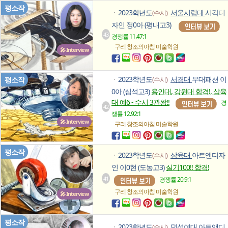
평소작
2023학년도
서울시립대
시각디
(수시)
ㆍ
자인 정0아 (평내고3)
43
경쟁률 11.47:1
구리 창조의아침
미술학원
🎤 Interview
2023학년도
서경대
무대패션 이
평소작
(수시)
ㆍ
0아 (심석고3)
용인대, 강원대 합격!, 삼육
대 예6 - 수시 3관왕!!
경
42
쟁률 12.92:1
🎤 Interview
구리 창조의아침
미술학원
평소작
2023학년도
삼육대
아트앤디자
(수시)
ㆍ
인 이0현 (도농고3)
실기100!! 합격!
41
경쟁률 20.9:1
구리 창조의아침
미술학원
🎤 Interview
평소작
2023학년도
덕성여대
아트앤디
(수시)
ㆍ