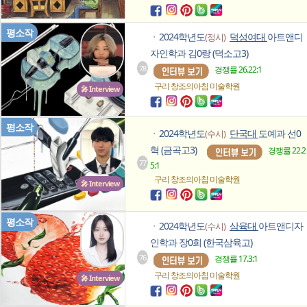
평소작
2024학년도
덕성여대
아트앤디
(정시)
ㆍ
자인학과 김0랑 (덕소고3)
78
경쟁률 26.22:1
구리 창조의아침
미술학원
🎤 Interview
평소작
2024학년도
단국대
도예과 선0
(수시)
ㆍ
혁 (금곡고3)
경쟁률 22.2
77
5:1
구리 창조의아침
미술학원
🎤 Interview
평소작
2024학년도
삼육대
아트앤디자
(수시)
ㆍ
인학과 장0희 (한국삼육고)
76
경쟁률 17.3:1
구리 창조의아침
미술학원
🎤 Interview