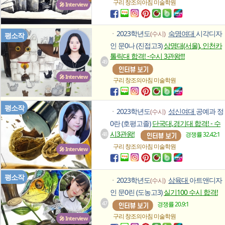
구리 창조의아침
미술학원
🎤 Interview
2023학년도
숙명여대
시각디자
(수시)
ㆍ
평소작
인 문0나 (진접고3)
상명대(서울), 인천카
톨릭대 합격! -수시 3관왕!!!
49
🎤 Interview
구리 창조의아침
미술학원
평소작
2023학년도
성신여대
공예과 정
(수시)
ㆍ
0란 (호평고졸)
단국대,경기대 합격! - 수
시3관왕!
48
경쟁률 32.42:1
구리 창조의아침
미술학원
🎤 Interview
평소작
2023학년도
삼육대
아트앤디자
(수시)
ㆍ
인 문0린 (도농고3)
실기100 수시 합격!
47
경쟁률 20.9:1
구리 창조의아침
미술학원
🎤 Interview