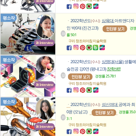
🎤 Interview
평소작
2022학년도
삼육대
아트앤디자
(수시)
ㆍ
인 박0재 (진건고3)
경
33
률 50:1
구리 창조의아침
미술학원
🎤 Interview
평소작
2022학년도
상명대(서울)
생활예
(수시)
ㆍ
술전공 강0연 (평내고3)
장학생!!
32
경쟁률 25.78:1
구리 창조의아침
미술학원
🎤 Interview
평소작
2022학년도
성신여대
공예과 최
(수시)
ㆍ
0윤 (오남고)
경쟁률 35.0
31
3 : 1
구리 창조의아침
미술학원
🎤 Interview