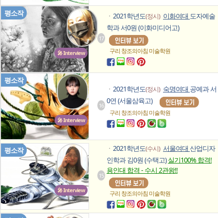
평소작
2021학년도
이화여대
도자예술
(정시)
ㆍ
학과 서0원 (이화미디어고)
17
구리 창조의아침
미술학원
🎤 Interview
평소작
2021학년도
숙명여대
공예과 서
(정시)
ㆍ
0연 (서울삼육고)
16
구리 창조의아침
미술학원
🎤 Interview
2021학년도
서울여대
산업디자
(수시)
ㆍ
평소작
인학과 김0원 (수택고)
실기100% 합격!
용인대 합격 - 수시 2관왕!!
15
🎤 Interview
구리 창조의아침
미술학원