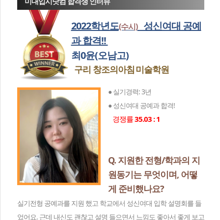
미대입시닷컴 합격생 인터뷰
2022학년도
성신여대 공예
(수시)
과 합격!!
최0윤(오남고)
구리 창조의아침
미술학원
● 실기경력: 3년
● 성신여대 공예과 합격!
경쟁률
35.03 : 1
Q. 지원한 전형/학과의 지
원동기는 무엇이며, 어떻
게 준비했나요?
실기전형 공예과를 지원 했고 학교에서 성신여대 입학 설명회를 들
었어요. 근데 내신도 괜찮고 설명 들으면서 느낌도 좋아서 좋게 보고