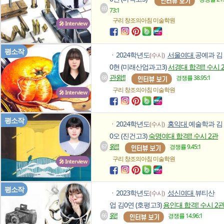
69
73:1
구리 창조의아침
미술학원
🎤 Interview
평소작
2024학년도
서울여대
공예과 김
(수시)
ㆍ
0현 (미래산업과고3)
서경대 합격!! 수시 
관왕!!
68
경쟁률 38.95:1
구리 창조의아침
미술학원
🎤 Interview
평소작
2024학년도
홍익대
예술학과 김
(수시)
ㆍ
0오 (진건고3)
숙명여대 합격!! 수시 2관
왕!!
67
경쟁률 9.45:1
구리 창조의아침
미술학원
🎤 Interview
평소작
2023학년도
성신여대
뷰티산
(수시)
ㆍ
업 김0연 (호평고3)
용인대 합격! 수시 2
왕!
66
경쟁률 14.96:1