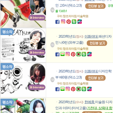
인 고0서 (덕소고3)
경
56
률 13.65:1
구리 창조의아침
미술학원
🎤 Interview
평소작
2023학년도
이화여대
패션디자
(정시)
ㆍ
인 나0린 (와부고졸)
55
구리 창조의아침
미술학원
🎤 Interview
평소작
2023학년도
이화여대
디자인학
(정시)
ㆍ
부 배0원 (덕소고3)
54
구리 창조의아침
미술학원
🎤 Interview
2023학년도
한예종
미술원 디자
평소작
(수시)
ㆍ
인과 이0지 (마석고졸)
가천대, 삼육대 합