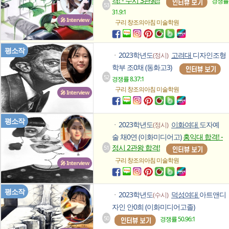
격! - 수시 3관왕!!
경쟁률
53
31.9:1
🎤 Interview
구리 창조의아침
미술학원
평소작
2023학년도
고려대
디자인조형
(정시)
ㆍ
학부 조0채 (동화고3)
52
경쟁률 8.37:1
구리 창조의아침
미술학원
🎤 Interview
평소작
2023학년도
이화여대
도자예
(정시)
ㆍ
술 채0연 (이화미디어고)
홍익대 합격! -
정시 2관왕 합격!
51
구리 창조의아침
미술학원
🎤 Interview
평소작
2023학년도
덕성여대
아트앤디
(수시)
ㆍ
자인 안0희 (이화미디어고졸)
50
경쟁률 50.96:1