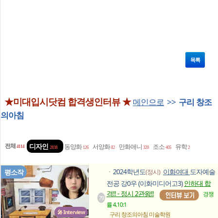
목록
★미대입시닷컴 합격생인터뷰 ★
메인으로
>>
구리 창조
의아침
전체
디자인
동양화
서양화
만화애니
조소
유학
4114
2838
126
82
320
405
2
2024학년도
이화여대
도자예술
평소작
(정시)
ㆍ
전공 강0우 (이화미디어고3)
인하대 합
격!! - 정시 2관왕!!
경쟁
79
률 4.10:1
🎤 Interview
구리 창조의아침
미술학원